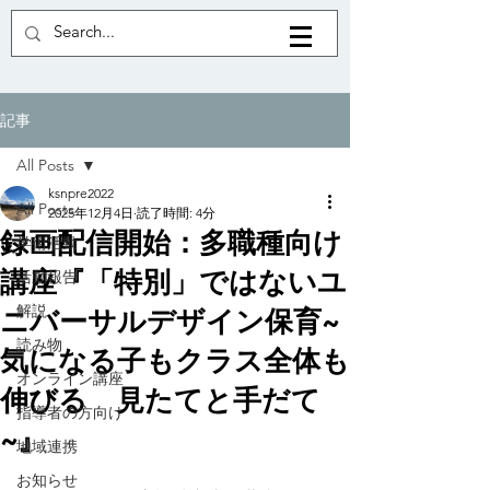
記事
All Posts
ksnpre2022
All Posts
2025年12月4日
読了時間: 4分
録画配信開始：多職種向け
学術活動
講座『「特別」ではないユ
活動報告
解説
ニバーサルデザイン保育~
読み物
気になる子もクラス全体も
オンライン講座
伸びる 見たてと手だて
指導者の方向け
~』
地域連携
お知らせ