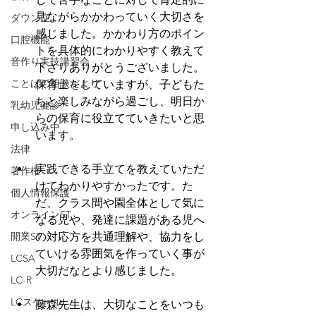
見ながらかかわっていく大切さを
ダウン症
感じました。かかわり方のポイン
口腔機能
トを具体的にわかりやすく教えて
音作り実技講習会
下さりありがとうございました。
ことばの相談だより
保育士をしていますが、子どもた
ちと楽しみながら過ごし、明日か
乳幼児健診
らの保育に役立てていきたいと思
申し込み中
います。
法律
実践できる手立てを教えていただ
著作権
けてわかりやすかったです。た
個人情報保護
だ、クラス間や園全体として気に
オンラインST
なる児や、発達に課題がある児へ
開業ST
の対応方を共通理解や、協力をし
ていける雰囲気を作っていく事が
LCSA
大切だなとより感じました。
LC-R
LCスケール
藤森先生は、大切なことをいつも