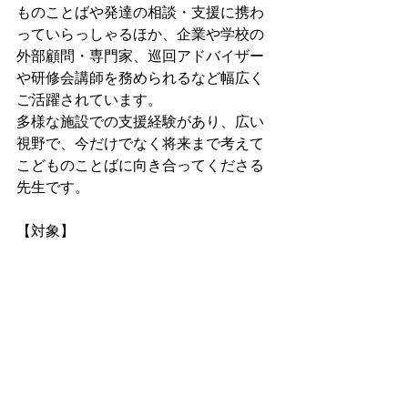
ものことばや発達の相談・支援に携わ
っていらっしゃるほか、企業や学校の
外部顧問・専門家、巡回アドバイザー
や研修会講師を務められるなど幅広く
ご活躍されています。
多様な施設での支援経験があり、広い
視野で、今だけでなく将来まで考えて
こどものことばに向き合ってくださる
先生です。
【対象】
保育士、幼稚園教諭、児童指導員、児
童発達支援・放課後等デイサービス勤
務、言語聴覚士・作業療法士、臨床心
理士・公認心理師、保健師、子育て支
援関連施設にお勤めの方、その他
【お申し込み】
Peatix
https://ksn-25-