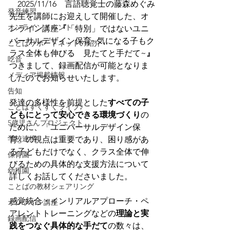
　2025/11/16　言語聴覚士の藤森めぐみ
発音練習
先生を講師にお迎えして開催した、オ
オンラインイベント
ンライン講座
『
「特別」ではないユニ
バーサルデザイン保育~気になる子もク
ことばサポートネットの紹介
ラス全体も伸びる　見たてと手だて~
』
吃音
つきまして、録画配信が可能となりま
メディア掲載情報
したのでお知らせいたします。
告知
発達の多様性を前提とした
すべての子
ことばすくすくライブ♪
どもにとって安心できる環境づくり
の
5歳児さんプロジェクト
ために、「ユニバーサルデザイン保
学校連携
育」の視点は重要であり、困り感があ
る子どもだけでなく、クラス全体で伸
保育園
びるための具体的な支援方法について
幼稚園
詳しくお話してくださいました。
ことばの教材シェアリング
感覚統合・インリアルアプローチ・ペ
オンライン講座
アレントトレーニングなどの
理論と実
録画配信
践をつなぐ具体的な手だて
の数々は、