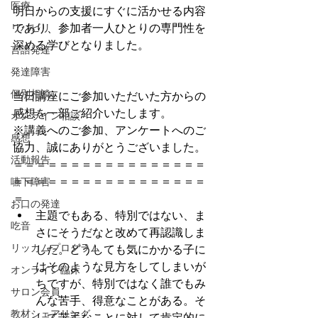
医療
明日からの支援にすぐに活かせる内容
リハビリ
であり、参加者一人ひとりの専門性を
深める学びとなりました。
言語発達
発達障害
個別相談
当日講座にご参加いただいた方からの
感想を一部ご紹介いたします。
オンライン相談
※講義へのご参加、アンケートへのご
感想
協力、誠にありがとうございました。
活動報告
＝＝＝＝＝＝＝＝＝＝＝＝＝＝＝＝＝
＝＝＝＝＝＝＝＝＝＝＝＝＝＝＝＝＝
嚥下障害
＝
お口の発達
主題でもある、特別ではない、ま
吃音
さにそうだなと改めて再認識しま
リッカムプログラム
した。どうしても気にかかる子に
はそのような見方をしてしまいが
オンライン臨床
ちですが、特別ではなく誰でもみ
サロン会員
んな苦手、得意なことがある。そ
教材シェアリング
して苦手なことに対して肯定的に