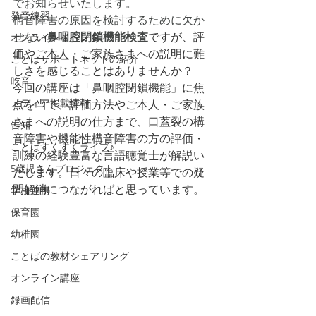
でお知らせいたします。
発音練習
構音障害の原因を検討するために欠か
せない
鼻咽腔閉鎖機能検査
ですが、評
オンラインイベント
価やご本人・ご家族さまへの説明に難
ことばサポートネットの紹介
しさを感じることはありませんか？
吃音
今回の講座は「鼻咽腔閉鎖機能」に焦
メディア掲載情報
点を当て、評価方法やご本人・ご家族
さまへの説明の仕方まで、口蓋裂の構
告知
音障害や機能性構音障害の方の評価・
ことばすくすくライブ♪
訓練の経験豊富な言語聴覚士が解説い
5歳児さんプロジェクト
たします。日々の臨床や授業等での疑
問解消につながればと思っています。
学校連携
保育園
幼稚園
ことばの教材シェアリング
オンライン講座
録画配信