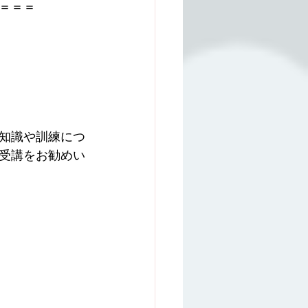
＝＝＝
知識や訓練につ
受講をお勧めい