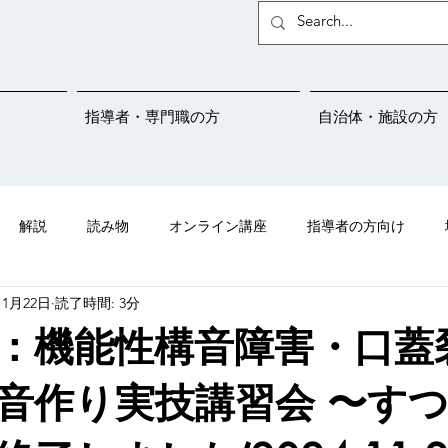
指導者・専門職の方
自治体・施設の方
解説
読み物
オンライン講座
指導者の方向け
11月22日
読了時間: 3分
ことばサポートネットの紹介
吃音
メディア掲載情報
：機能性構音障害・口蓋
児さんプロジェクト
学校連携
保育園
幼稚園
こと
音作り実技講習会 〜す