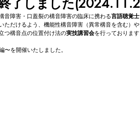
了しました(2024.11.2
医療
リハビリ
言語発達
発達障害
個別相談
構音障害・口蓋裂の構音障害の臨床に携わる
言語聴覚士
いただけるよう、機能性構音障害（異常構音を含む）や
立つ構音点の位置付け法の
実技講習会
を行っております
〜すつず編〜を開催いたしました。