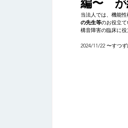
編〜 が終
オンライン講座
録画配信
当法人では、機能性
の先生等
のお役立て
活動報告
構音障害の臨床に役
2024/11/22 