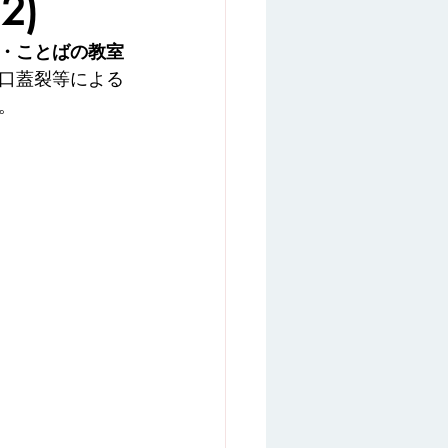
2)
オンライン相談
感想
・ことばの教室
口蓋裂等による
。