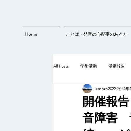
Home
ことば・発音の心配事のある方
All Posts
学術活動
活動報告
ksnpre2022
2024年
発音練習
オンラインイベント
開催報告
ことばすくすくライブ♪
5歳
音障害 