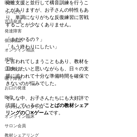
医療
発達支援と並行して構音訓練を行うこ
とがありますが、お子さんの特性もあ
リハビリ
り、単調になりがちな反復練習に苦戦
言語発達
することが少なくありません。
発達障害
「まだやるの？」
個別相談
「もう終わりにしたい」
オンライン相談
感想
と言われてしまうこともあり、教材を
工夫したいと思いながらも、日々の支
活動報告
援に追われて十分な準備時間を確保で
嚥下障害
きないのが悩みでした。
お口の発達
吃音
そんな中、お子さんたちにも大好評で
活躍しているのが
ことばの教材シェア
リッカムプログラム
リングの〇✕ゲーム
です。
オンライン臨床
サロン会員
教材シェアリング