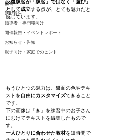
反復練習が「練習」ではなく「遊び」
構音
として成立
する点が、とても魅力だと
活動報告
感じています。
指導者・専門職向け
開催報告・イベントレポート
お知らせ・告知
親子向け・家庭でのヒント
もうひとつの魅力は、盤面の色やテキ
ストを
自由にカスタマイズ
できること
です。
下の画像は「き」を練習中のお子さん
にむけてテキストを編集したもので
す。
一人ひとりに合わせた教材
を短時間で