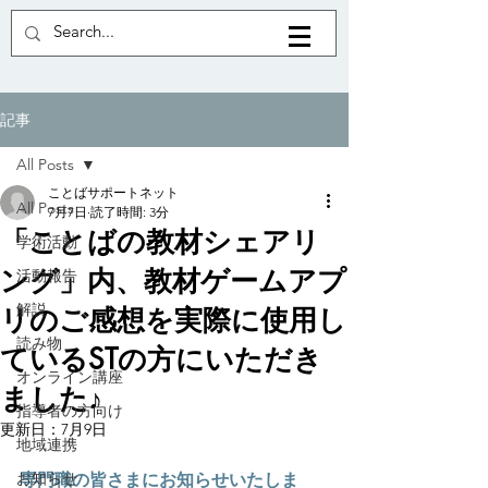
記事
All Posts
ことばサポートネット
All Posts
7月7日
読了時間: 3分
「ことばの教材シェアリ
学術活動
ング」内、教材ゲームアプ
活動報告
解説
リのご感想を実際に使用し
読み物
ているSTの方にいただき
オンライン講座
ました♪
指導者の方向け
更新日：
7月9日
地域連携
お知らせ
専門職の皆さまにお知らせいたしま