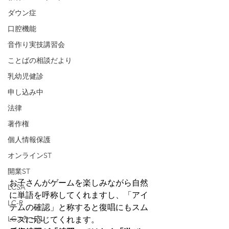
ダウン症
口腔機能
音作り実技講習会
ことばの相談だより
乳幼児健診
申し込み中
法律
著作権
個人情報保護
オンラインST
開業ST
お子さんがゲームを楽しみながら自然
LCSA
に単語を呼称してくれますし、「アイ
LC-R
テムの確認」と称すると復唱にもスム
LCスケール
ーズに応じてくれます。