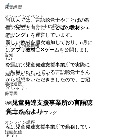
す。
発音練習
オンラインイベント
当法人では、言語聴覚士やことばの教
ことばサポートネットの紹介
室の先生方向けに
「ことばの教材シェ
アリング」
を運営しています。
吃音
新しい教材を順次追加しており、6月に
メディア掲載情報
は
アプリ教材〇✕ゲーム
を公開しまし
告知
た。
ことばすくすくライブ♪
今回は、児童発達支援事業所で実際に
ご利用いただいている言語聴覚士さん
5歳児さんプロジェクト
から感想をいただきましたので、ご紹
学校連携
介します。
保育園
～児童発達支援事業所の言語聴
幼稚園
覚士さんより～
ことばの教材シェアリング
オンライン講座
私は児童発達支援事業所で勤務してい
録画配信
ます。