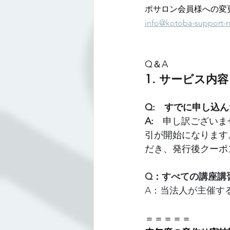
ポサロン会員様への変
info@kotoba-support-n
Q＆A
1. サービス内
Q:　すでに申し込
A:　
申し訳ございま
引が開始になります
だき、発行後クーポ
Q：すべての講座講
A：当法人が主催す
＝＝＝＝＝