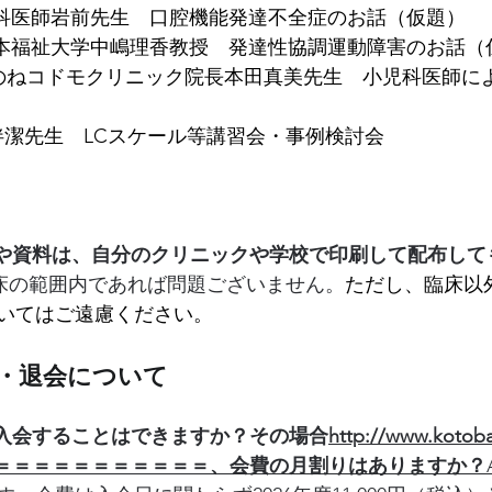
      歯科医師岩前先生　口腔機能発達不全症のお話（仮題）
       日本福祉大学中嶋理香教授　発達性協調運動障害のお話
　　 あのねコドモクリニック院長本田真美先生　小児科医師
7/1   大伴潔先生　LCスケール等講習会・事例検討会
や資料は、自分のクリニックや学校で印刷して配布して
床の範囲内であれば問題ございません。
ただし、臨床以
いてはご遠慮ください。
い・退会について
入会することはできますか？その場合
http://www.kotoba
ct-3＝＝＝＝＝＝＝＝＝＝＝＝
、会費の月割りはありますか？