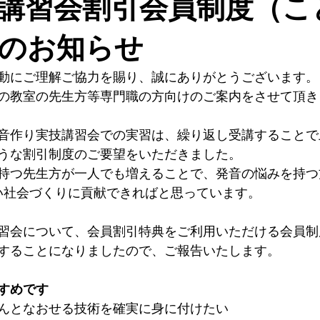
講習会割引会員制度（こ
医療
リハビリ
言語発達
発達障害
個別相談
のお知らせ
動にご理解ご協力を賜り、誠にありがとうございます。
の教室の先生方等専門職の方向けのご案内をさせて頂き
音作り実技講習会での実習は、繰り返し受講することで
うな割引制度のご要望をいただきました。
持つ先生方が一人でも増えることで、発音の悩みを持つ
い社会づくりに貢献できればと思っています。
習会について、会員割引特典をご利用いただける会員制
することになりましたので、ご報告いたします。
すめです
んとなおせる技術を確実に身に付けたい