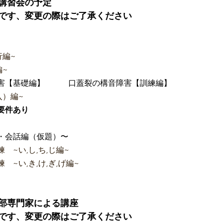
講習会の予定
です、変更の際はご了承ください
行編~
編~
害【基礎編】　　　口蓋裂の構音障害【訓練編】
入）編~
要件あり
み・会話編（仮題）〜
　~い,し,ち,じ編~
　~い,き,け,ぎ,げ編~
部専門家による講座
です、変更の際はご了承ください