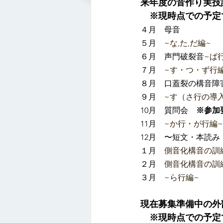
来年度の音作り実技
　※現時点での予定
４月　母音
５月　
~な,た,だ編~
６月　声門破裂音
~ぱ
７月　
~す・つ・ず行
８月　口蓋裂の構音障
９月　
~す（さ行の導
10月　質問会　
※参加
11月　
~か行・が行編~
12月　〜短文・本読
１月　
側音化構音の訓練
２月　
側音化構音の訓練
３月　
~ら行編~
現在募集準備中の外
※現時点での予定