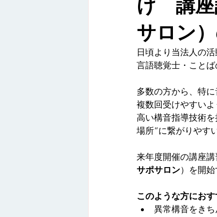
け 講座
オンライン講座
録画配信
サロン）
活動報告
日頃より当法人の活
言語聴覚士・ことば
多数の方から、特に
複数回受けやすいよ
高い構音指導技術を
場所”に繋がりやす
来年度開催の講座講
サポサロン
）を開始
このような方におす
異常構音をきち