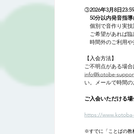
③
2026年3月8日
　50分以内発音指
　個別で音作り実技
　ご希望があれば臨
　時間外のご利用や
【入会方法】
ご不明点がある場合
info@kotobe-suppor
い。メールで時間の
ご入会いただける場
https://www.kotoba-
※すでに「ことばの教