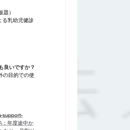
（仮題）
による乳幼児健診
も良いですか？
外の目的での使
-support-
A：年度途中か