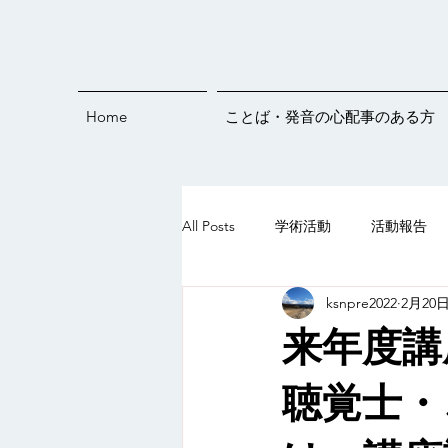
Home
ことば・発音の心配事のある方
All Posts
学術活動
活動報告
ksnpre2022
2月20
発音練習
オンラインイベント
来年度講
ことばすくすくライブ♪
5歳
聴覚士・