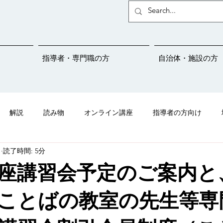
指導者・専門職の方
自治体・施設の方
解説
読み物
オンライン講座
指導者の方向け
日
読了時間: 5分
ことばサポートネットの紹介
吃音
メディア掲載情報
座講習会予定のご案内と
児さんプロジェクト
学校連携
保育園
幼稚園
こと
ことばの教室の先生等専