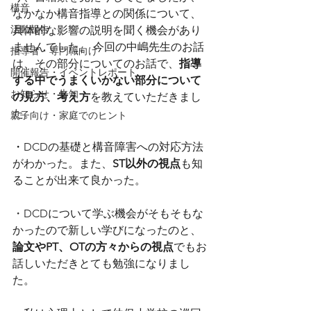
構音
なかなか構音指導との関係について、
活動報告
具体的な影響の説明を聞く機会があり
ませんでした。 今回の中嶋先生のお話
指導者・専門職向け
は、その部分についてのお話で、
指導
開催報告・イベントレポート
する中でうまくいかない部分について
お知らせ・告知
の見方、考え方
を教えていただきまし
た。
親子向け・家庭でのヒント
・
DCDの基礎と構音障害への対応方法
がわかった。また、
ST以外の視点
も知
ることが出来て良かった。
・DCDについて学ぶ機会がそもそもな
かったので新しい学びになったのと、
論文やPT、OTの方々からの視点
でもお
話しいただきとても勉強になりまし
た。