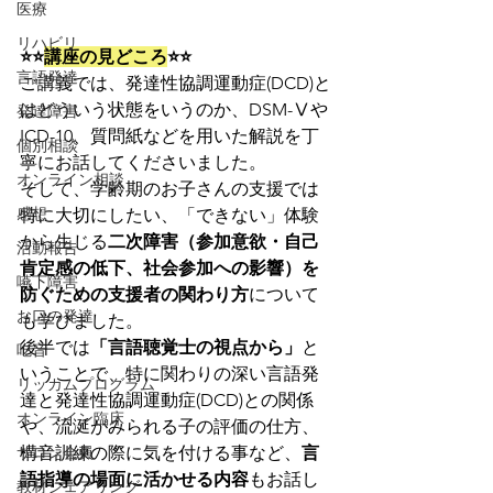
医療
リハビリ
⭐⭐
講座の見どころ
⭐⭐
言語発達
ご講義では、発達性協調運動症(DCD)と
はどういう状態をいうのか、DSM-Ⅴや
発達障害
ICD-10、質問紙などを用いた解説を丁
個別相談
寧にお話してくださいました。
オンライン相談
そして、学齢期のお子さんの支援では
感想
特に大切にしたい、
「できない」体験
から生じる
二次障害（参加意欲・自己
活動報告
肯定感の低下、社会参加への影響）を
嚥下障害
防ぐための支援者の関わり方
について
お口の発達
も学びました。
後半では
「言語聴覚士の視点から」
と
吃音
いうことで、特に関わりの深い言語発
リッカムプログラム
達と発達性協調運動症(DCD)との関係
オンライン臨床
や、流涎がみられる子の評価の仕方、
サロン会員
構音訓練の際に気を付ける事など、
言
語指導の場面に活かせる内容
もお話し
教材シェアリング