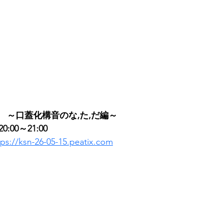
　～口蓋化構音のな,た,だ編～
0:00～21:00
tps://ksn-26-05-15.peatix.com