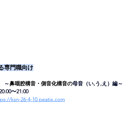
る専門職向け
　
～
鼻咽腔構音・側音化構音の
母音（い,う,え）編～
:00〜21:00 
tps://ksn-26-4-10.peatix.com