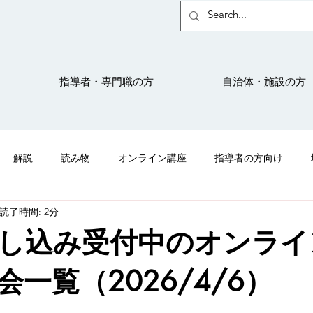
指導者・専門職の方
自治体・施設の方
解説
読み物
オンライン講座
指導者の方向け
読了時間: 2分
ことばサポートネットの紹介
吃音
メディア掲載情報
し込み受付中のオンライ
児さんプロジェクト
学校連携
保育園
幼稚園
こと
一覧（2026/4/6）