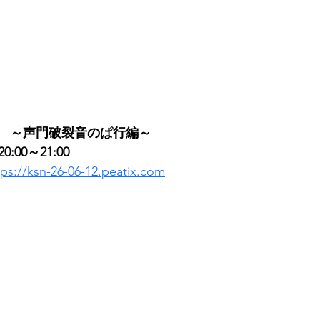
　～声門破裂音のぱ行編～
0:00～21:00
tps://ksn-26-06-12.peatix.com