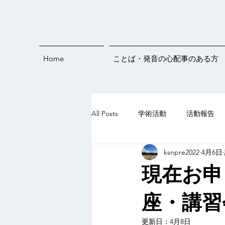
Home
ことば・発音の心配事のある方
All Posts
学術活動
活動報告
ksnpre2022
4月6日
発音練習
オンラインイベント
現在お申
ことばすくすくライブ♪
5歳
座・講習会
更新日：
4月8日