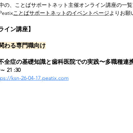
中の、ことばサポートネット主催オンライン講座の一覧
医療
リハビリ
言語発達
発達障害
個別相談
atix
ことばサポートネットのイベントページ
よりお願
ライン講座】
関わる専門職向け
不全症の基礎知識と歯科医院での実践〜多職種連
00～ 21 :30　
tps://ksn-26-04-17.peatix.com