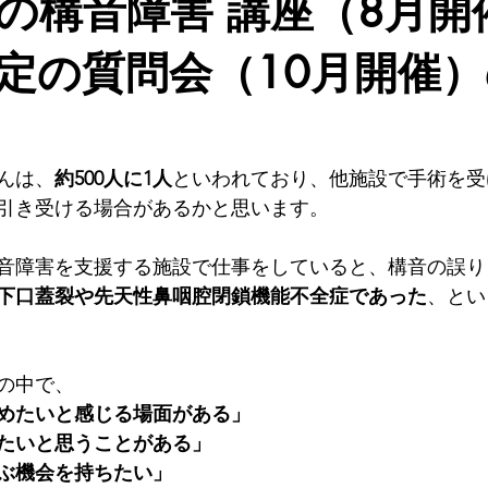
の構音障害 講座（8月開
医療
リハビリ
言語発達
発達障害
個別相談
定の質問会（10月開催
んは、
約500人に1人
といわれており、他施設で手術を受
引き受ける場合があるかと思います。
音障害を支援する施設で仕事をしていると、構音の誤り
下口蓋裂や先天性鼻咽腔閉鎖機能不全症であった
、とい
の中で、
めたいと感じる場面がある」
たいと思うことがある」
ぶ機会を持ちたい」