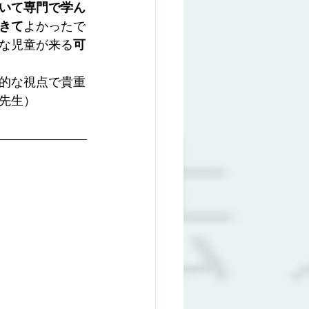
いて専門で学ん
きて
よかったで
な児童が来る
可
的な視点で貴重
先生）