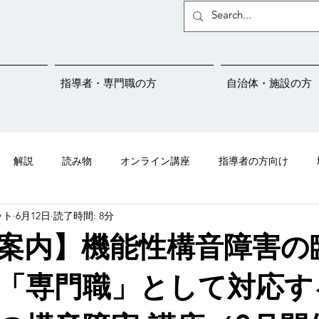
指導者・専門職の方
自治体・施設の方
解説
読み物
オンライン講座
指導者の方向け
ット
6月12日
読了時間: 8分
ことばサポートネットの紹介
吃音
メディア掲載情報
案内】機能性構音障害の
児さんプロジェクト
学校連携
保育園
幼稚園
こと
「専門職」として対応す