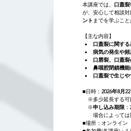
本講座では、
口蓋裂
が、安心して相談対
ント
までを学ぶこと
【主な内容】
口蓋裂に関する
病気の発生や頻
口唇裂、口蓋裂
鼻咽腔閉鎖機能
口蓋裂で生じや
■日時：
2026年8月22
　※多少延長する可
　※
申し込み期限
：
　　場合によっては
■場所：オンライン
■参加費(各講座)：4,