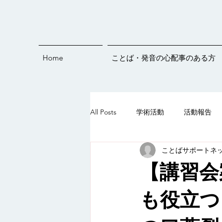
Home
ことば・発音の心配事のある方
All Posts
学術活動
活動報告
ことばサポートネ
発音練習
オンラインイベント
【講習会
ことばすくすくライブ♪
5歳
も役立つ