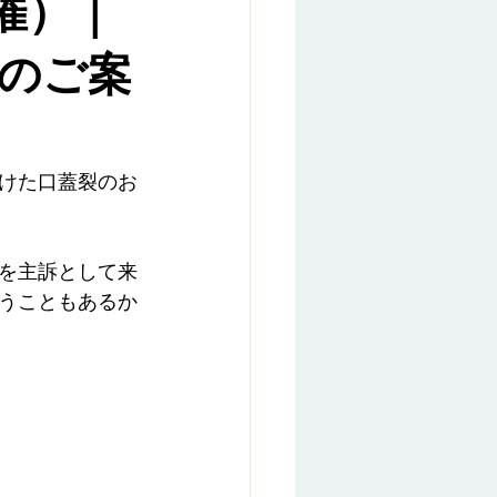
催）｜
オンライン相談
感想
）のご案
けた口蓋裂のお
を主訴として来
うこともあるか