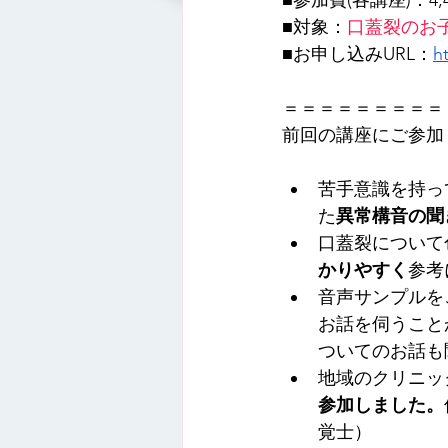
■対象：
口蓋裂のお
■お申し込みURL：
h
＝＝＝＝＝＝＝＝＝
前回の講座にご参加
苦手意識を持っ
た
異常構音の聞
口蓋裂について
かりやすく
参考
音声サンプルを
お話を伺うこと
ついてのお話も
地域のクリニッ
参加しました。
覚士）