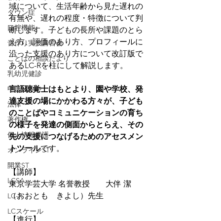
域について、生活年齢から見た遅れの
ダウン症
有無や、遅れの程度・特徴について判
口腔機能
断します。子どもの長所や課題のとら
え方、評価のあり方、プロフィールに
音作り実技講習会
沿った支援のあり方について改訂版で
ことばの相談だより
あるLC-Rを柱にして解説します。
乳幼児健診
言語聴覚士はもとより、園や学校、発
申し込み中
達支援の場にかかわる方々が、子ども
法律
のことばやコミュニケーションの育ち
著作権
の様子を発達の側面からとらえ、その
個人情報保護
先の支援につなげるためのアセスメン
トツール
です。
オンラインST
開業ST
【講師】
LCSA
東京学芸大学 名誉教授　　大伴 潔　
（おおとも　きよし）先生
LC-R
LCスケール
【進行】