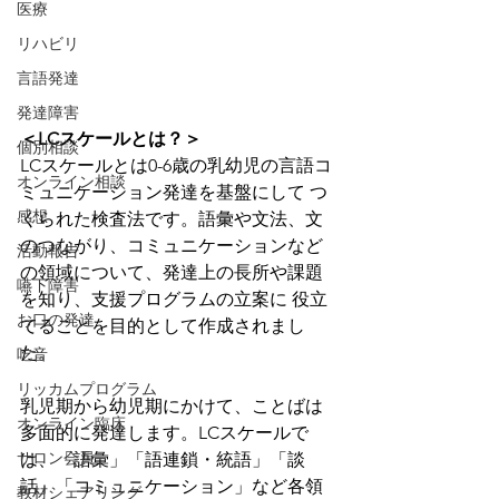
医療
リハビリ
言語発達
発達障害
＜LCスケールとは？＞
個別相談
LCスケールとは0-6歳の乳幼児の言語コ
オンライン相談
ミュニケーション発達を基盤にして つ
感想
くられた検査法です。語彙や文法、文
のつながり、コミュニケーションなど
活動報告
の領域について、発達上の長所や課題
嚥下障害
を知り、支援プログラムの立案に 役立
お口の発達
てることを目的として作成されまし
た。
吃音
リッカムプログラム
乳児期から幼児期にかけて、ことばは
オンライン臨床
多面的に発達します。LCスケールで
サロン会員
は、「語彙」「語連鎖・統語」「談
話」「コミュニケーション」など各領
教材シェアリング