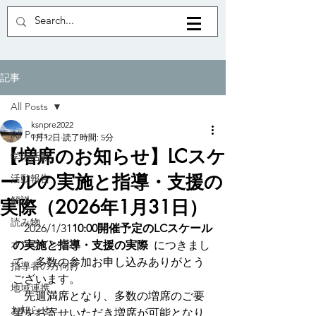
記事
All Posts
ksnpre2022
All Posts
1月12日
読了時間: 5分
【増席のお知らせ】LCスケ
学術活動
ールの実施と指導・支援の
活動報告
解説
実際（2026年1月31日）
読み物
　2026/1/31
10:00開催予定の
LCスケール
オンライン講座
の実施と指導・支援の実際
につきまし
て、多数の参加お申し込みありがとう
指導者の方向け
ございます。
地域連携
　先週満席となり、多数の増席のご要
お知らせ
望をお寄せいただき増席が可能となり