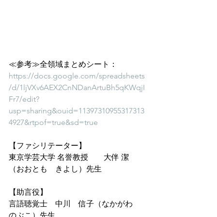
≪参考≫全領域まとめシート：
https://docs.google.com/spreadsheets
/d/1ljVXv6AEX2CnNDanArtuBh5qKWqjI
Fr7/edit?
usp=sharing&ouid=11397310955317313
4927&rtpof=true&sd=true
【ファシリテーター】
東京学芸大学 名誉教授　　大伴 潔　
（おおとも　きよし）先生
【助言役】
言語聴覚士　中川　信子（なかがわ　
のぶこ）先生