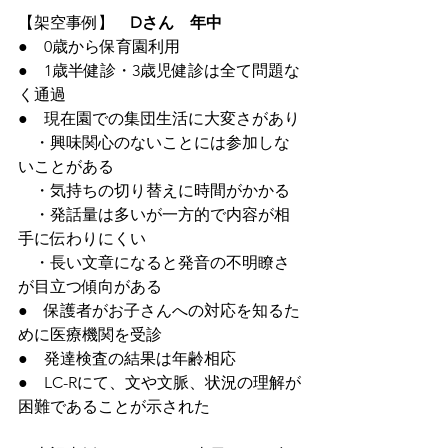
【架空事例】　
Dさん　年中
●　0歳から保育園利用
●　1歳半健診・3歳児健診は全て問題な
く通過
●　現在園での集団生活に大変さがあり
　・興味関心のないことには参加しな
いことがある
　・気持ちの切り替えに時間がかかる
　・発話量は多いが一方的で内容が相
手に伝わりにくい
　・長い文章になると発音の不明瞭さ
が目立つ傾向がある
●　保護者がお子さんへの対応を知るた
めに医療機関を受診
●　発達検査の結果は年齢相応
●　LC-Rにて、文や文脈、状況の理解が
困難であることが示された