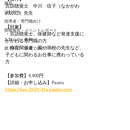
構音
言語聴覚士　中川　信子（なかがわ　
活動報告
のぶこ）先生
指導者・専門職向け
【対象】
開催報告・イベントレポート
・言語聴覚士、保健師など発達支援に
お知らせ・告知
かかわる専門職の方
・療育関係者、園や学校の先生など、
親子向け・家庭でのヒント
子どもに関わるお仕事に携わっている
方
【参加費】4,400円
【詳細・お申し込み】
Peatix　
https://ksn-26-01-31a.peatix.com