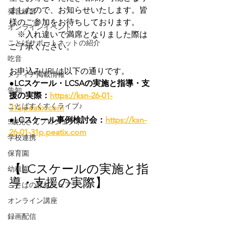
ましたので、お知らせいたします。皆
発音練習
様のご参加をお待ちしております。
オンラインイベント
　※入れ違いで満席となりました際は
ことばサポートネットの紹介
ご了承ください。
吃音
お申込みURLは以下の通りです。
メディア掲載情報
●LCスケール・LCSAの実施と指導・支
告知
援の実際：
https://ksn-26-01-
ことばすくすくライブ♪
31a.peatix.com
●LCスケール事例検討会：
https://ksn-
5歳児さんプロジェクト
26-01-31p.peatix.com
学校連携
保育園
【LCスケールの実施と指
幼稚園
導・支援の実際】
ことばの教材シェアリング
オンライン講座
録画配信