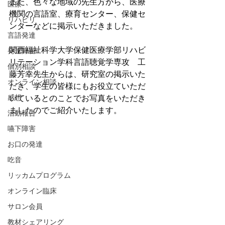
また、色々な地域の先生方から、医療
医療
機関の言語室、療育センター、保健セ
リハビリ
ンターなどに掲示いただきました。
言語発達
関西福祉科学大学保健医療学部リハビ
発達障害
リテーション学科言語聴覚学専攻　工
個別相談
藤芳幸先生からは、研究室の掲示いた
オンライン相談
だき、学生の皆様にもお役立ていただ
感想
いているとのことでお写真をいただき
ましたのでご紹介いたします。
活動報告
嚥下障害
お口の発達
吃音
リッカムプログラム
オンライン臨床
サロン会員
教材シェアリング