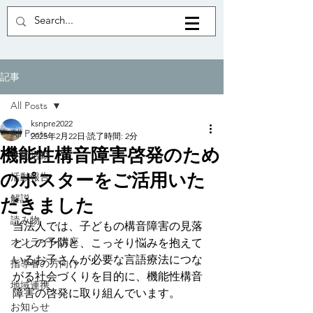
記事
All Posts
ksnpre2022
All Posts
2025年2月22日
読了時間: 2分
機能性構音障害啓発のため
学術活動
のポスターをご活用いた
活動報告
解説
だきました
読み物
当法人では、子どもの構音障害の見落
オンライン講座
としの予防と、こっそり悩みを抱えて
いるお子さんが必要な言語療法につな
指導者の方向け
がる社会づくりを目的に、機能性構音
地域連携
障害の啓発に取り組んでいます。
お知らせ