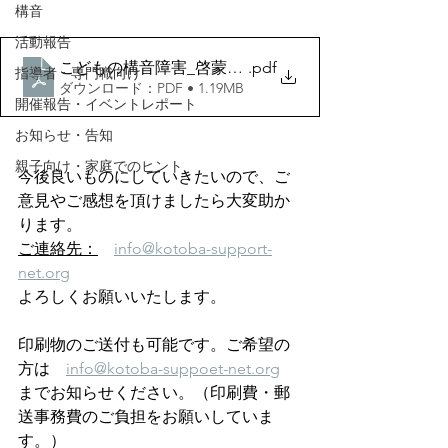
構音
活動報告
こどもの構音障害_啓蒙ポスター 一般社団法人こと
.pdf
指導者・専門職向け
ダウンロード：PDF • 1.19MB
開催報告・イベントレポート
お知らせ・告知
親子向け・家庭でのヒント
今後良いものにしていきたいので、ご
意見やご感想を頂けましたら大変助か
ります。
ご連絡先：
info@kotoba-support-
net.org
よろしくお願いいたします。
印刷物のご送付も可能です。ご希望の
方は　
info@kotoba-suppoet-net.org
までお知らせください。（印刷費・郵
送事務費のご負担をお願いしていま
す。）