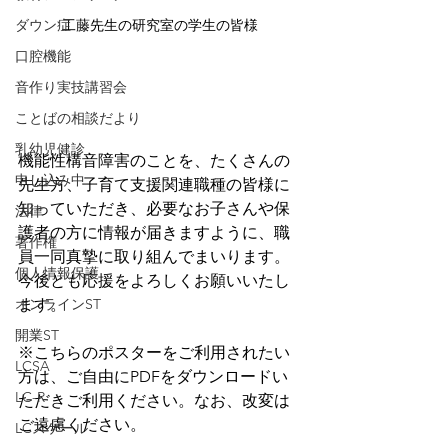
ダウン症
工藤先生の研究室の学生の皆様
口腔機能
音作り実技講習会
ことばの相談だより
乳幼児健診
機能性構音障害のことを、たくさんの
申し込み中
先生方、子育て支援関連職種の皆様に
知っていただき、必要なお子さんや保
法律
護者の方に情報が届きますように、職
著作権
員一同真摯に取り組んでまいります。
個人情報保護
今後とも応援をよろしくお願いいたし
オンラインST
ます。
開業ST
※こちらのポスターをご利用されたい
LCSA
方は、ご自由にPDFをダウンロードい
LC-R
ただきご利用ください。なお、改変は
ご遠慮ください。
LCスケール