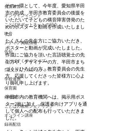
その一環として、今年度、愛知県半田
発音練習
市の助成、半田市教育委員会の後援を
オンラインイベント
いただいて子どもの構音障害啓発のた
ことばサポートネットの紹介
めのポスターと動画を作成いたしまし
吃音
た。
たくさんの先生方にご協力いただき、
メディア掲載情報
ポスターと動画が完成いたしました。
告知
作成にご協力を頂いた言語聴覚士の先
ことばすくすくライブ♪
生方や、デザイナーの方、半田市まち
づくりひろばの方、教育委員会の先生
5歳児さんプロジェクト
方、応援してくださった皆様方に心よ
学校連携
り御礼申し上げます。
保育園
半田市内の教育機関へは、掲示用ポス
幼稚園
ター2枚に加え、保護者向けアプリを通
ことばの教材シェアリング
して個人への配布も行っていただきま
オンライン講座
した。
録画配信