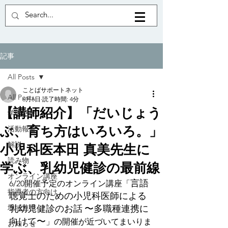
記事
All Posts
ことばサポートネット
All Posts
6月6日
読了時間: 4分
【講師紹介】「だいじょう
学術活動
ぶ、育ち方はいろいろ。」
活動報告
解説
小児科医本田 真美先生に
読み物
学ぶ、乳幼児健診の最前線
オンライン講座
言語
6/20開催予定のオンライン講座「
指導者の方向け
聴覚士のための小児科医師による
地域連携
乳幼児健診のお話
〜多職種連携に
向けて〜
」の開催が近づいてまいりま
お知らせ