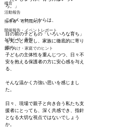
構音
ろ。」
活動報告
このメッセージからは、
指導者・専門職向け
開催報告・イベントレポート
目の前の子どもの「いろいろな育ち」
お知らせ・告知
を丸ごと肯定し、家族に徹底的に寄り
添う、
親子向け・家庭でのヒント
子どもの主体性を重んじつつ、日々不
安を抱える保護者の方に安心感を与え
る、
そんな温かく力強い思いを感じまし
た。
日々、現場で親子と向き合う私たち支
援者にとっても、深く共感でき、指針
となる大切な視点ではないでしょう
か。