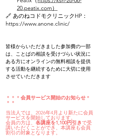
Peatix（
https://ksn-26-06-
20.peatix.com）
🔗 あのねコドモクリニックHP：
https://www.anone.clinic/
皆様からいただきました参加費の一部
は、ことばの相談を受けづらい状況に
ある方にオンラインの無料相談を提供
する活動を継続するために大切に使用
させていただきます
＊＊＊
会員サービス開始のお知らせ
＊
＊＊
当法人では、2026年4月より新たに会員
サービスを開始しております。
会員の方は、
各講座を1,100円引き
で受
講いただくことができ、本講座も会員
割引の対象となります。