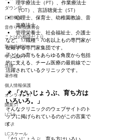
理学療法士（PT）、作業療法士
ダウン症
（OT）、言語聴覚士（ST）
心理士、保育士、幼稚園教諭、音
口腔機能
楽療法士
音作り実技講習会
管理栄養士、社会福祉士、介護士
ことばの相談だより
など、17職種・70名以上もの専門家が
乳幼児健診
在籍する専門家集団です。
子どもの育ちをあらゆる角度から包括
申し込み中
的に支える、チーム医療の最前線でご
法律
活躍されているクリニックです。
著作権
個人情報保護
📌 「だいじょうぶ、育ち方は
オンラインST
いろいろ。」
開業ST
そんなクリニックのウェブサイトのト
LCSA
ップに掲げられているのがこの言葉で
す。
LC-R
LCスケール
「だいじょうぶ、育ち方はいろい