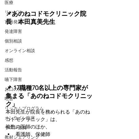
医療
リハビリ
📌あのねコドモクリニック院
長　本田真美先生
言語発達
発達障害
個別相談
オンライン相談
感想
活動報告
嚥下障害
📌 17職種70名以上の専門家が
お口の発達
集まる「あのねコドモクリニッ
吃音
ク」
リッカムプログラム
本田先生が院長を務められる「あのね
オンライン臨床
コドモクリニック」は、
複数の医師のほか、
サロン会員
看護師、保健師
教材シェアリング