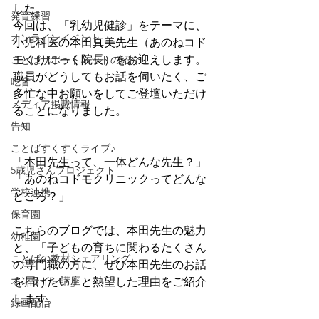
した。
発音練習
今回は、「乳幼児健診」をテーマに、
オンラインイベント
小児科医の本田真美先生（あのねコド
モくりにっく院長）をお迎えします。
ことばサポートネットの紹介
職員がどうしてもお話を伺いたく、ご
吃音
多忙な中お願いをしてご登壇いただけ
メディア掲載情報
ることになりました。 
告知
ことばすくすくライブ♪
「本田先生って、一体どんな先生？」
5歳児さんプロジェクト
「あのねコドモクリニックってどんな
学校連携
ところ？」
保育園
こちらのブログでは、本田先生の魅力
幼稚園
と、「子どもの育ちに関わるたくさん
ことばの教材シェアリング
の専門職の方に、ぜひ本田先生のお話
オンライン講座
を届けたい」と熱望した理由をご紹介
します。
録画配信