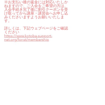
※お支払い後の返金には対応いたしか
ねますので、ご入会をご希望の方は、
入会手続き完了後に割引クーポンを受
け取ってから講座・講習会へお申し込
みくださいますようお願いいたしま
す。
詳しくは、下記ウェブページをご確認
ください
https://www.kotoba-support-
net.org/for-st/membership
ことばサポートネット関連サイトのご
案内
・公式ウェブサイト　
https://www.kotoba-support-net.org/
・Facebook　
https://www.facebook.com/kotoba.sup
port.net
・Instagram　