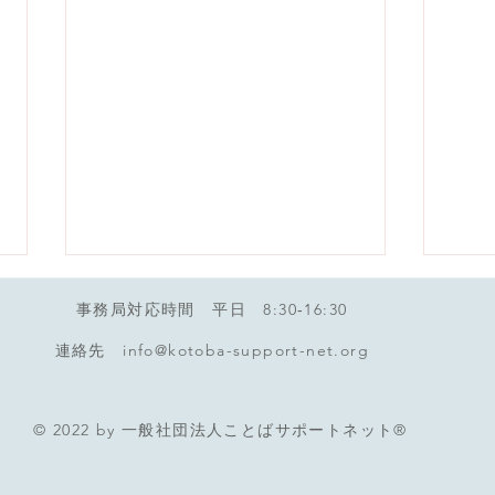
事務局対応時間 平日 8:30‐16:30
連絡先
info@kotoba-support-net.org
© 2022 by 一般社団法人ことばサポートネット®
シンポジウム「就学前の子ど
日本