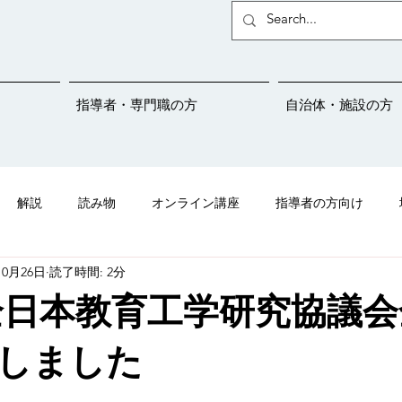
指導者・専門職の方
自治体・施設の方
解説
読み物
オンライン講座
指導者の方向け
10月26日
読了時間: 2分
ことばサポートネットの紹介
吃音
メディア掲載情報
全日本教育工学研究協議
児さんプロジェクト
学校連携
保育園
幼稚園
こと
しました