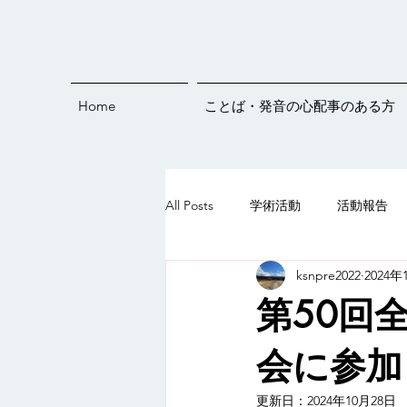
Home
ことば・発音の心配事のある方
All Posts
学術活動
活動報告
ksnpre2022
2024年
発音練習
オンラインイベント
第50回
ことばすくすくライブ♪
5歳
会に参加
更新日：
2024年10月28日