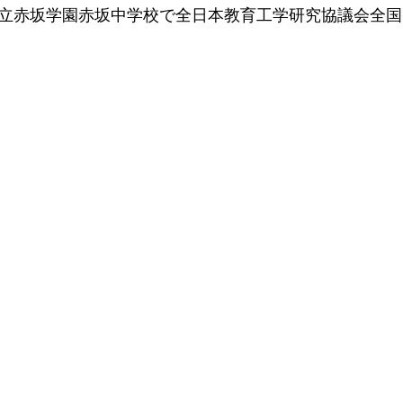
、26 港区立赤坂学園赤坂中学校で全日本教育工学研究協議会
医療
リハビリ
言語発達
発達障害
個別相談