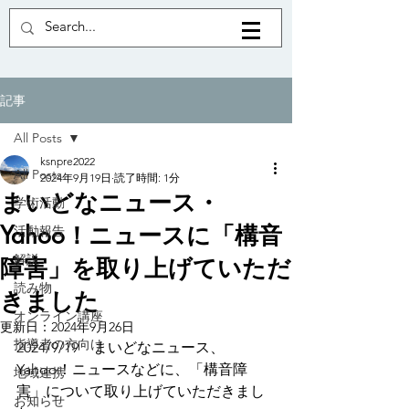
記事
All Posts
ksnpre2022
All Posts
2024年9月19日
読了時間: 1分
まいどなニュース・
学術活動
Yahoo！ニュースに「構音
活動報告
解説
障害」を取り上げていただ
読み物
きました
オンライン講座
更新日：
2024年9月26日
指導者の方向け
2024/9/19　まいどなニュース、
Yahoo！ニュースなどに、「構音障
地域連携
害」について取り上げていただきまし
お知らせ