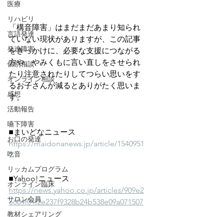
医療
リハビリ
「構音障害」はまだまだあまり知られ
言語発達
ていない現状がありますが、この記事
発達障害
をきっかけに、必要な支援につながる
方や、やみくもに言い直しをさせられ
個別相談
たり注意されたりしてつらい思いをす
オンライン相談
るお子さんが減るとありがたく思いま
感想
す。
活動報告
嚥下障害
■まいどなニュース
お口の発達
https://maidonanews.jp/article/1540951
吃音
7
リッカムプログラム
■Yahoo!ニュース
オンライン臨床
https://news.yahoo.co.jp/articles/909e2
サロン会員
e604f04f2e237f9328b24b538e09a071507
教材シェアリング