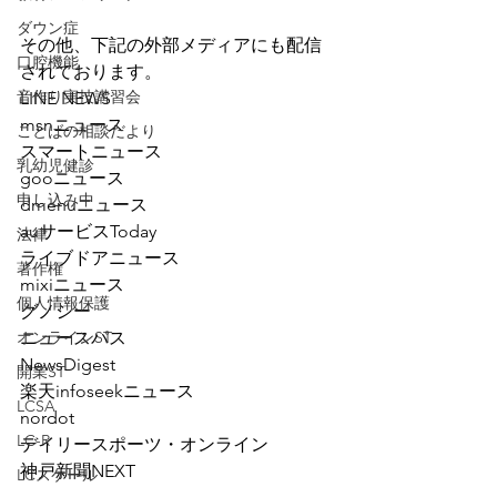
ダウン症
その他、下記の外部メディアにも配信
口腔機能
されております。
音作り実技講習会
LINE NEWS
msnニュース
ことばの相談だより
スマートニュース
乳幼児健診
gooニュース
申し込み中
dmenuニュース
auサービスToday
法律
ライブドアニュース
著作権
mixiニュース
個人情報保護
グノシー
オンラインST
ニュースパス
NewsDigest
開業ST
楽天infoseekニュース
LCSA
nordot
LC-R
デイリースポーツ・オンライン
神戸新聞NEXT
LCスケール