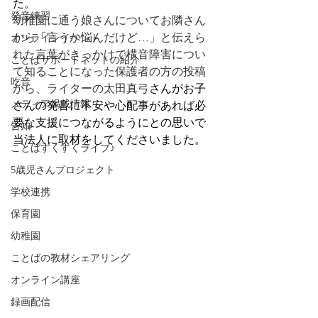
た。
発音練習
幼稚園に通う娘さんについてお隣さん
から「言うか悩んだけど…」と伝えら
オンラインイベント
れた言葉がきっかけで構音障害につい
ことばサポートネットの紹介
て知ることになった保護者の方の投稿
吃音
から、ライターの太田真弓
さんがお子
メディア掲載情報
さんの発音に不安や心配事があれば必
要な支援につながるようにとの思いで
告知
当法人に取材をしてくださいました。
ことばすくすくライブ♪
5歳児さんプロジェクト
学校連携
保育園
幼稚園
ことばの教材シェアリング
オンライン講座
録画配信