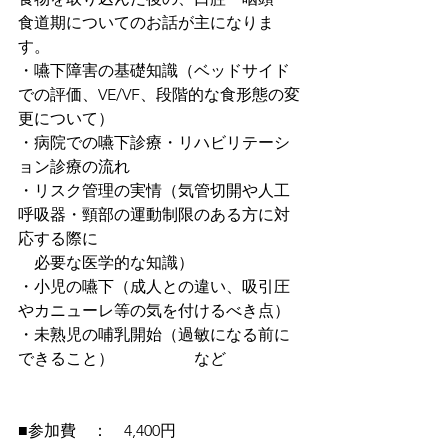
食道期についてのお話が主になりま
す。
・嚥下障害の基礎知識（ベッドサイド
での評価、VE/VF、
段階的な食形態の変
更について）
・病院での嚥下診療・リハビリテーシ
ョン診療の流れ
・リスク管理の実情（気管切開や人工
呼吸器・頸部の運動制限のある方に対
応する際に
　必要な医学的な知識）
・小児の嚥下（成人との違い、吸引圧
やカニューレ等の気を付けるべき点）
・未熟児の哺乳開始（過敏になる前に
できること）　　　　　など
■参加費　：　4,400円