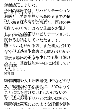
催が決定しました。
発音練習
今回の講座では、リハビリテーション
オンラインイベント
科医として新生児から高齢者までの幅
ことばサポートネットの紹介
広い患者様を診てこられた、医師の井
吃音
口（いのくち）はるひ先生をお迎え
し、小児の嚥下リハビリテーションに
メディア掲載情報
関わるお話をしていただきます。
告知
嚥下リハを始める方、また成人だけで
ことばすくすくライブ♪
なく小児の嚥下障害にも関わり始めた
方へ、臨床の不安を少しでも取り除け
5歳児さんプロジェクト
るよう、基礎技能を中心にお話してい
学校連携
ただきます。
保育園
気管切開や人工呼吸器使用中などのリ
幼稚園
スク管理が必要な場合に、どのような
ことばの教材シェアリング
ことに気を付けなければいけないの
オンライン講座
か、成人の嚥下リハとの違いは何か、
録画配信
病院では実際にどのような評価や訓練