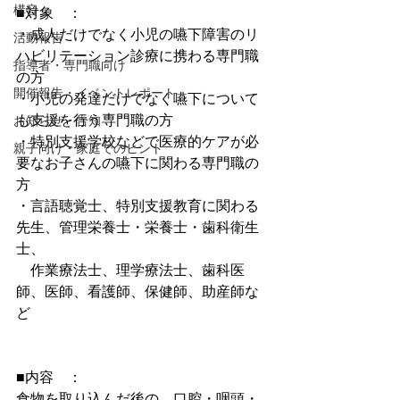
構音
■対象　：
・成人だけでなく小児の嚥下障害のリ
活動報告
ハビリテーション診療に携わる専門職
指導者・専門職向け
の方
開催報告・イベントレポート
・小児の発達だけでなく嚥下について
も支援を行う専門職の方
お知らせ・告知
・特別支援学校などで医療的ケアが必
親子向け・家庭でのヒント
要なお子さんの嚥下に関わる専門職の
方
・言語聴覚士、特別支援教育に関わる
先生、管理栄養士・栄養士・歯科衛生
士、
    作業療法士、理学療法士、歯科医
師、医師、看護師、保健師、助産師な
ど
■内容　：　
食物を取り込んだ後の、口腔・咽頭・