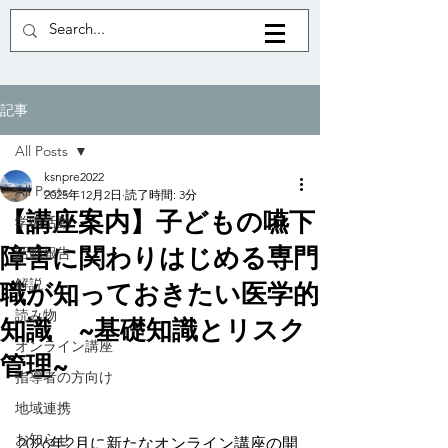
記事
All Posts
ksnpre2022
All Posts
2025年12月2日
読了時間: 3分
【講座案内】子どもの嚥下
学術活動
障害に関わりはじめる専門
活動報告
解説
職が知っておきたい医学的
読み物
知識 ~基礎知識とリスク
オンライン講座
管理~
指導者の方向け
地域連携
お知らせ
2026年2月に新たなオンライン講座の開