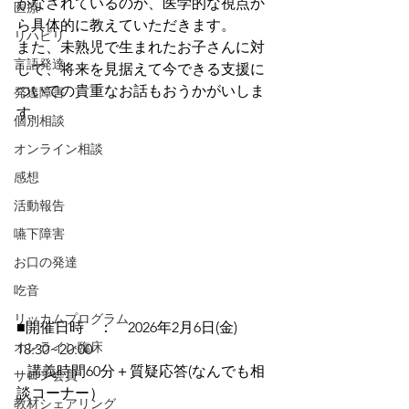
がなされているのか、医学的な視点か
医療
ら具体的に教えていただきます。
リハビリ
また、未熟児で生まれたお子さんに対
言語発達
して、将来を見据えて今できる支援に
ついての貴重なお話もおうかがいしま
発達障害
す。
個別相談
オンライン相談
感想
活動報告
嚥下障害
お口の発達
吃音
リッカムプログラム
■開催日時　：　2026年2月6日(金)　
オンライン臨床
18:30~20:00
講義時間60分＋質疑応答(なんでも相
サロン会員
談コーナー）
教材シェアリング