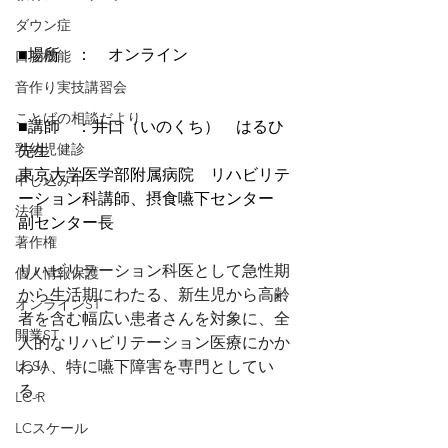
ダウン症
■場所　：　オンライン
口腔機能
音作り実技講習会
ことばの相談だより
■講師　：
井口（いのくち）　はるひ　
乳幼児健診
先生
東京大学医学部附属病院　リハビリテ
申し込み中
ーション科講師、摂食嚥下センター　
法律
副センター長
著作権
リハビリテーション科医として急性期
個人情報保護
から生活期にわたる、新生児から高齢
オンラインST
者を含む幅広い患者さんを対象に、全
開業ST
人的なリハビリテーション医療にかか
わり、特に嚥下障害を専門としてい
LCSA
る。
LC-R
LCスケール