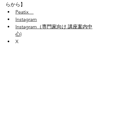
らから】
Peatix　
Instagram
Instagram（専門家向け 講座案内中
心)
X
Youtube
皆様からいただきました参加費の一部
は、ことばの相談を受けづらい状況に
ある方にオンラインの無料相談を提供
する活動を継続するために大切に使用
させていただきます🌼
🌼🌼
オンライン講座
ことばサポートネット
オンライン講座
指導者の方向け
告知