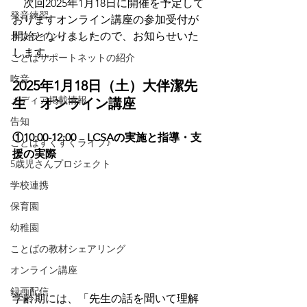
　次回2025年1月18日に開催を予定して
発音練習
おりますオンライン講座の参加受付が
開始となりましたので、お知らせいた
オンラインイベント
します。
ことばサポートネットの紹介
吃音
2025年1月18日（土）大伴潔先
メディア掲載情報
生　オンライン講座　
告知
①10:00-12:00　LCSAの実施と指導・支
ことばすくすくライブ♪
援の実際
5歳児さんプロジェクト
学校連携
保育園
幼稚園
ことばの教材シェアリング
オンライン講座
録画配信
学齢期には、「先生の話を聞いて理解