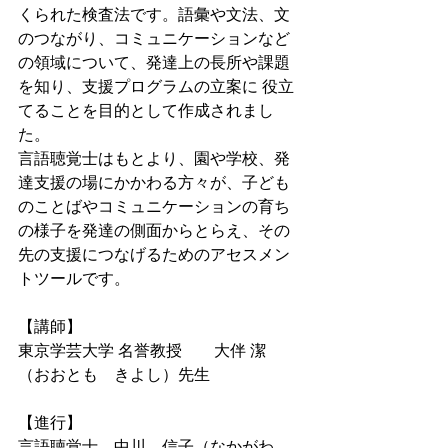
くられた検査法です。語彙や文法、文
のつながり、コミュニケーションなど
の領域について、発達上の長所や課題
を知り、支援プログラムの立案に 役立
てることを目的として作成されまし
た。
言語聴覚士はもとより、園や学校、発
達支援の場にかかわる方々が、子ども
のことばやコミュニケーションの育ち
の様子を発達の側面からとらえ、その
先の支援につなげるためのアセスメン
トツールです。
【講師】
東京学芸大学 名誉教授　　大伴 潔　
（おおとも　きよし）先生
【進行】
言語聴覚士　中川　信子（なかがわ　