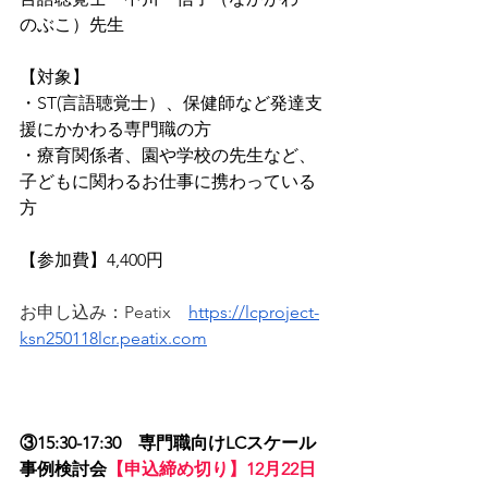
のぶこ）先生
【対象】
・ST(言語聴覚士）、保健師など発達支
援にかかわる専門職の方
・療育関係者、園や学校の先生など、
子どもに関わるお仕事に携わっている
方
【参加費】4,400円　
お申し込み：
Peatix
https://lcproject-
ksn250118lcr.peatix.com
③15:30-17:30　専門職向けLCスケ﻿ール
事例検討会
【申込締め切り】12月22日