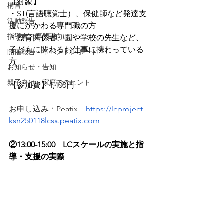
【対象】
構音
・ST(言語聴覚士）、保健師など発達支
活動報告
援にかかわる専門職の方
指導者・専門職向け
・療育関係者、園や学校の先生など、
子どもに関わるお仕事に携わっている
開催報告・イベントレポート
方
お知らせ・告知
親子向け・家庭でのヒント
【参加費】4,400円　
お申し込み：
Peatix
https://lcproject-
ksn250118lcsa.peatix.com
②13:00-15:00　LCスケールの実施と指
導・支援の実際