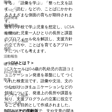
医療
する」「語彙を学ぶ」「整った文を話
す」「読む」などの、ことばにかかわ
リハビリ
るさまざまな側面の育ちが期待されま
言語発達
す。
発達障害
通常の学校で学ぶ児童を想定し、LCSA
を使った児童一人ひとりの長所と課題
個別相談
のプロフィール化を解説し、支援方針
オンライン相談
の立て方や、ことばを育てるアプロー
感想
チについても考えます。
活動報告
＜LCSAとは？＞
嚥下障害
LCスケールは0-6歳の乳幼児の言語コミ
お口の発達
ュニケーション発達を基盤にして つく
吃音
られた検査法です。語彙や文法、文の
つながり、コミュニケーションなどの
リッカムプログラム
領域について、発達上の長所や課題を
オンライン臨床
知り、支援プログラムの立案に役立て
サロン会員
ることを目的として作成されました。
教材シェアリング
LCSAはその学齢版
で、文や文章の聞き