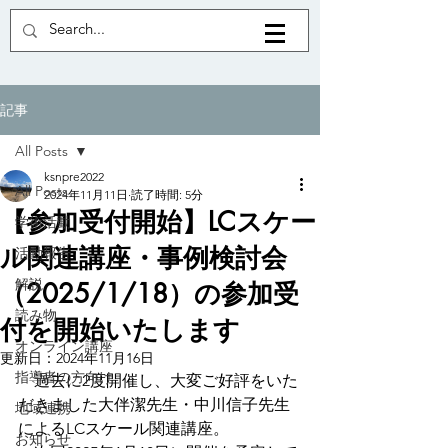
記事
All Posts
ksnpre2022
All Posts
2024年11月11日
読了時間: 5分
【参加受付開始】LCスケー
学術活動
ル関連講座・事例検討会
活動報告
解説
（2025/1/18）の参加受
読み物
付を開始いたします
オンライン講座
更新日：
2024年11月16日
指導者の方向け
　過去に2度開催し、大変ご好評をいた
だきました大伴潔先生・中川信子先生
地域連携
によるLCスケール関連講座。
お知らせ