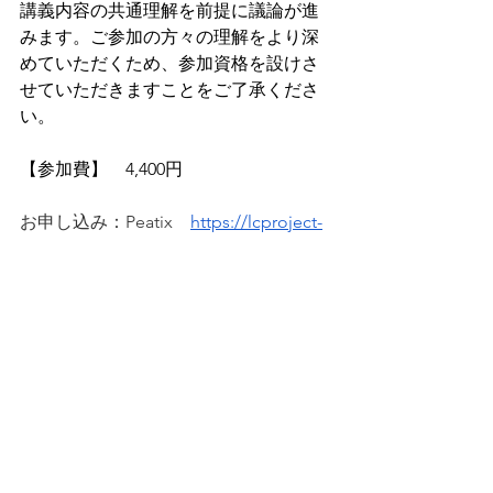
講義内容の共通理解を前提に議論が進
みます。ご参加の方々の理解をより深
めていただくため、参加資格を設けさ
せていただきますことをご了承くださ
い。
【参加費】　4,400円　
お申し込み：
Peatix
https://lcproject-
ksn250118.peatix.com
＜LC-R, LCSAについて＞
学苑社
　ウェブサイト　
https://www.gakuensha.co.jp/
LC-R - 株式会社学苑社 
(
gakuensha.co.jp
)