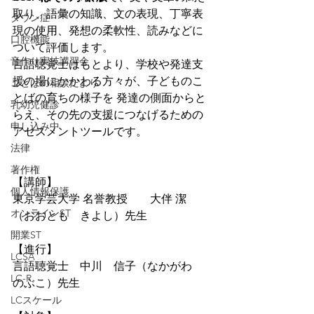
取り、語彙の知識、文の表現、丁寧表
ダウン症
現の使用、発想の柔軟性、読みなどに
口腔機能
ついて評価します。
音作り実技講習会
言語聴覚士はもとより、学校や発達支
援の場にかかわる方々が、子どものこ
ことばの相談だより
とばの育ちの様子を 発達の側面からと
乳幼児健診
らえ、その先の支援につなげるための
申し込み中
アセスメントツールです。
法律
著作権
【講師】
個人情報保護
東京学芸大学 名誉教授　　大伴 潔　
オンラインST
（おおとも　きよし）先生
開業ST
【進行】
LCSA
言語聴覚士　中川　信子（なかがわ　
LC-R
のぶこ）先生
LCスケール