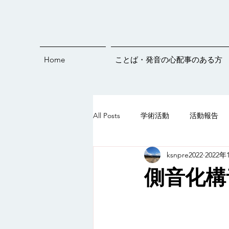
Home
ことば・発音の心配事のある方
All Posts
学術活動
活動報告
ksnpre2022
2022年
発音練習
オンラインイベント
側音化構
ことばすくすくライブ♪
5歳