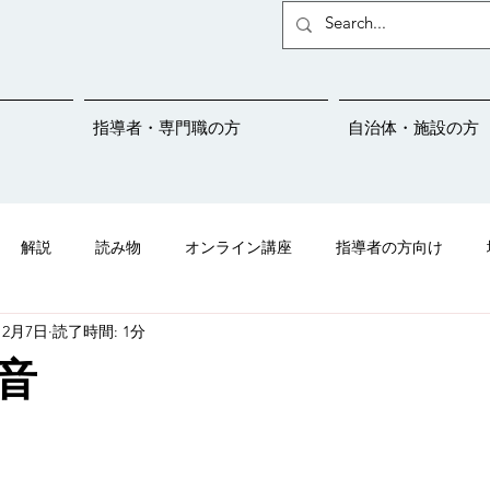
指導者・専門職の方
自治体・施設の方
解説
読み物
オンライン講座
指導者の方向け
12月7日
読了時間: 1分
ことばサポートネットの紹介
吃音
メディア掲載情報
音
児さんプロジェクト
学校連携
保育園
幼稚園
こと