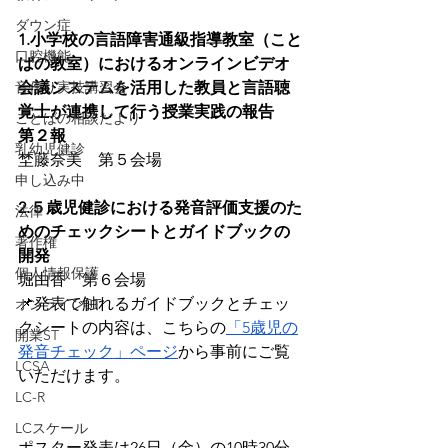
ダウン症
1.小学校の言語障害通級指導教室（こと
口腔機能
ばの教室）におけるオンラインビデオ
音作り実技講習会
会議システムを活用した教員と言語聴
覚士が連携して行う授業実践の報告　
ことばの相談だより
第２報
乳幼児健診
埜藤奈美　第５会場
申し込み中
2.５歳児健診における発音評価支援のた
法律
めのチェックシートとガイドブックの
著作権
開発
個人情報保護
堀由香　第６会場
📌発表で触れるガイドブックとチェッ
オンラインST
クシートの内容は、こちらの
「5歳児の
開業ST
発音チェック」ページ
から事前にご覧
LCSA
いただけます。
LC-R
LCスケール
ポスター発表は26日（金）の10時30分