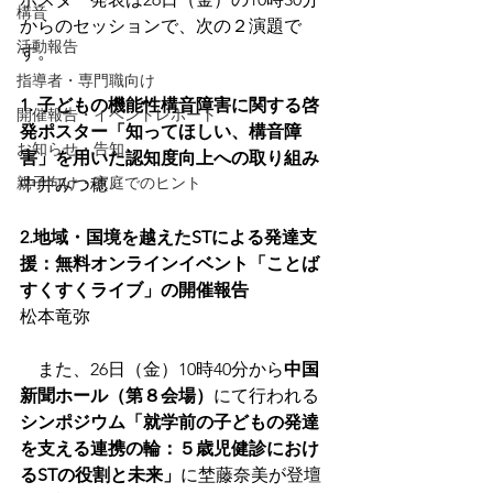
構音
からのセッションで、次の２演題で
活動報告
す。
指導者・専門職向け
1. 子どもの機能性構音障害に関する啓
開催報告・イベントレポート
発ポスター「知ってほしい、構音障
お知らせ・告知
害」を用いた認知度向上への取り組み
親子向け・家庭でのヒント
中井みつ穂
2.地域・国境を越えたSTによる発達支
援：無料オンラインイベント「ことば
すくすくライブ」の開催報告
松本竜弥
　また、26日（金）10時40分から
中国
新聞ホール（第８会場）
にて行われる
シンポジウム「就学前の子どもの発達
を支える連携の輪：５歳児健診におけ
るSTの役割と未来」
に埜藤奈美が登壇