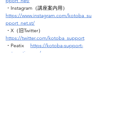
pport_net/
・Instagram（講座案内用）
https://www.instagram.com/kotoba_su
pport_net.st/
・X（旧Twitter）　
https://twitter.com/kotoba_support
・Peatix 　
https://kotoba-support-
net.peatix.com/
新規ブログ公開時のメールをご希望の
方は、こちらから会員登録をお願いし
ます
https://
www.kotoba-support-
net.org/contact-3
学術活動