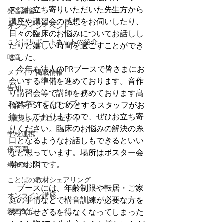
スにお立ち寄りいただいた先生方から
発音練習
講座や講習会の感想をお伺いしたり、
オンラインイベント
日々の臨床のお悩みについてお話しし
ことばサポートネットの紹介
たりと嬉しい時間を過ごすことができ
吃音
ました。
　今年も法人のPRブースで皆さまにお
メディア掲載情報
会いする準備を進めております。音作
告知
り講習会等で講師を務めております髙
ことばすくすくライブ♪
橋路子STをはじめとするスタッフがお
待ちしておりますので、ぜひお立ち寄
5歳児さんプロジェクト
りください。臨床のお悩みの解決の糸
学校連携
口となるようなお話しもできるといい
保育園
なと思っています。場所はポスター会
場のお隣です。
幼稚園
ことばの教材シェアリング
　ブースには、年齢制限や転居・ご家
オンライン講座
庭の事情などで構音訓練が必要な方を
録画配信
終了にせざるを得なくなってしまった