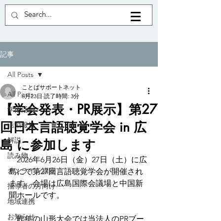
記事
All Posts
ことばサポートネット
All Posts
6月23日
読了時間: 3分
【学会発表・PR展示】第27
学術活動
回日本言語聴覚学会 in 広
活動報告
解説
島 に参加します
読み物
　2026年6月26日（金）27日（土）に広
オンライン講座
島にて第27回言語聴覚学会が開催され
ます。会場は広島国際会議場と中国新
指導者の方向け
聞ホールです。
地域連携
お知らせ
　昨年の山形大会では当法人のPRブー