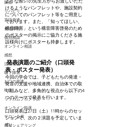
ような際STの先生方からお渡しいただ
医療
けるようなパンフレットや、施設契約
リハビリ
についてのパンフレット等をご用意し
言語発達
ております。また、「知ってほしい、
構音障害」という構音障害啓発のため
発達障害
のポスターの掲示にご協力くださる施
個別相談
設様向けにポスターも持参します。
オンライン相談
感想
 発表演題のご紹介（口頭発
活動報告
表・ポスター発表）
嚥下障害
今回の学会では、子どもたちの発達・
お口の発達
発音の支援や地域連携、自治体での取
吃音
り組みなど、多角的な視点から以下の4
つのテーマで発表を行います。
リッカムプログラム
オンライン臨床
口頭発表は27日（土）11時からのセッ
サロン会員
ションで、次の２演題を予定していま
す。
教材シェアリング