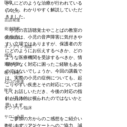
医療
さんにどのような治療が行われている
のかを、わかりやすく解説していただ
リハビリ
きました。
言語発達
発達障害
　小児の言語聴覚士やことばの教室の
先生方は、小児の音声障害に気付きや
個別相談
すい立場ではありますが、保護者の方
オンライン相談
にどのようにお伝えするべきか、どの
感想
ような医療機関を受診するべきか、情
活動報告
報が少なく対応に困ったご経験もある
のではないでしょうか。今回の講義で
嚥下障害
は、実際の小児の症例についても、起
お口の発達
こりやすい疾患とその対応について詳
吃音
しくお話しいただき、今後の対応の指
針が具体的に得られたのではないかと
リッカムプログラム
思います。
オンライン臨床
サロン会員
　ご参加の方からのご感想をご紹介い
たします。アンケートへのご協力、誠
教材シェアリング