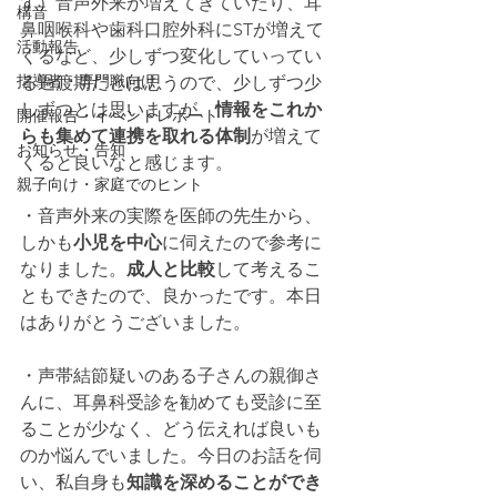
す）音声外来が増えてきていたり、耳
構音
鼻咽喉科や歯科口腔外科にSTが増えて
活動報告
くるなど、少しずつ変化していってい
指導者・専門職向け
る過渡期だとは思うので、少しずつ少
しずつとは思いますが、
情報をこれか
開催報告・イベントレポート
らも集めて連携を取れる体制
が増えて
お知らせ・告知
くると良いなと感じます。
親子向け・家庭でのヒント
・音声外来の実際を医師の先生から、
しかも
小児を中心
に伺えたので参考に
なりました。
成人と比較
して考えるこ
ともできたので、良かったです。本日
はありがとうございました。
・声帯結節疑いのある子さんの親御さ
んに、耳鼻科受診を勧めても受診に至
ることが少なく、どう伝えれば良いも
のか悩んでいました。今日のお話を伺
い、私自身も
知識を深めることができ