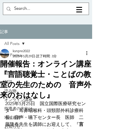
記事
All Posts
ksnpre2022
All Posts
2025年5月29日
読了時間: 3分
開催報告：オンライン講座
学術活動
『言語聴覚士・ことばの教
活動報告
解説
室の先生のための 音声外
読み物
来のおはなし』
オンライン講座
2025年5月25日　国立国際医療研究セン
指導者の方向け
ター　耳鼻咽喉科・頭頸部外科診療科
長、音声・嚥下センター長　医師　二
地域連携
藤隆春先生を講師にお迎えして、『
言
お知らせ