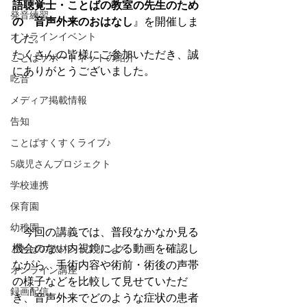
語聴覚士・ことばの教室の先生のため
発音練習
の　音声外来のおはなし
』を開催しま
オンラインイベント
した。
たくさんの皆様にご参加いただき、誠
ことばサポートネットの紹介
にありがとうございました。
吃音
メディア掲載情報
告知
ことばすくすくライブ♪
5歳児さんプロジェクト
学校連携
保育園
幼稚園
　今回の講義では、普段なかなか見る
機会のない内視鏡による動画を確認し
ことばの教材シェアリング
ながら、手術内容や術前・術後の声帯
オンライン講座
の様子などを比較して見せていただ
録画配信
き、音声外来でどのような症状の患者