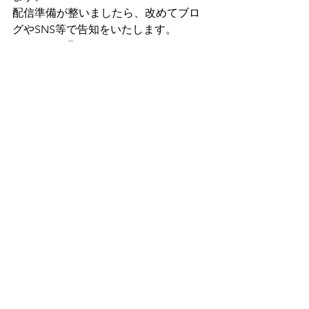
配信準備が整いましたら、改めてブロ
グやSNS等で告知をいたします。
よろしくお願いいたします。
言語聴覚士
音声障害
活動報告
オンライン講座
指導者の方向け
すべて表示
最新記事