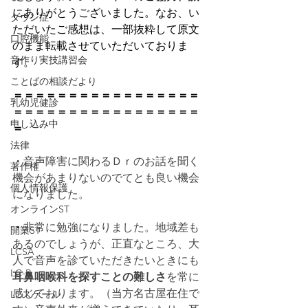
にありがとうございました。なお、い
ダウン症
ただいたご感想は、一部抜粋して原文
口腔機能
のまま転載させていただいておりま
音作り実技講習会
す。
ことばの相談だより
＝＝＝＝＝＝＝＝＝＝＝＝＝＝＝＝＝
乳幼児健診
＝＝＝＝＝＝＝＝＝＝＝＝＝＝＝＝＝
申し込み中
＝
法律
・
音声障害に関わるＤｒのお話を聞く
著作権
機会があまりないのでてとも良い機会
個人情報保護
になりました。
オンラインST
・
非常に勉強になりました。地域差も
開業ST
あるのでしょうが、正直なところ、大
LCSA
人で音声を診ていただきたいときにも
LC-R
耳鼻咽喉科を探すことの難しさ
を常に
感じております。（当方名古屋在住で
LCスケール