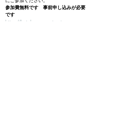
にご参加ください。
参加費無料です　事前申し込みが必要
です　
https://kotoba-support-net-
sukusuku.peatix.com/
ことばすくすくライブ
お知らせ
親子向け・家庭でのヒント
すべて表示
最新記事