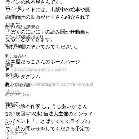
ラインの絵本屋さんです。
ダウン症
ウェブサイトには、出版中の絵本や読
み聞かせの動画がたくさん紹介されて
口腔機能
います。
音作り実技講習会
「ぼくのにいに」の読み聞かせ動画も
ことばの相談だより
見ることができます。
乳幼児健診
ぜひ一度のぞいてみてください。
申し込み中
絵本屋だっこさんのホームページ　
法律
▶︎
https://dakko-ehon.com/
著作権
インスタグラム　
▶︎
https://www.instagram.com/ehonya.d
個人情報保護
akko/v
オンラインST
開業ST
代表の絵本作家 しょうじあいか さん
は、次回4/16(水) 当法人主催のオンライ
LCSA
ンイベント「ことばすくすくライブ♪」
LC-R
で、読み聞かせをしてくださる予定で
LCスケール
す。