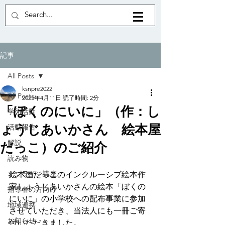
記事
All Posts
ksnpre2022
All Posts
2025年4月11日
読了時間: 2分
「ぼくのにいに」（作：し
学術活動
ょうじあいかさん 絵本屋
活動報告
解説
だっこ）のご紹介
読み物
オンライン講座
絵本屋だっこのインクルーシブ絵本作
家しょうじあいかさんの絵本「ぼくの
指導者の方向け
にいに」の小学校への配布事業に参加
地域連携
させていただき、当法人にも一冊ご寄
お知らせ
付いただきました。