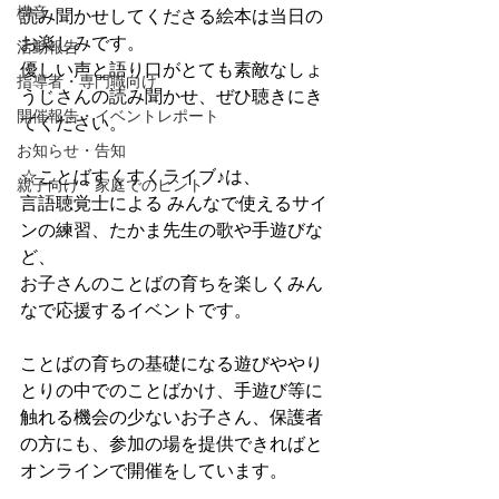
構音
読み聞かせしてくださる絵本は当日の
お楽しみです。
活動報告
優しい声と語り口がとても素敵なしょ
指導者・専門職向け
うじさんの読み聞かせ、ぜひ聴きにき
開催報告・イベントレポート
てください。
お知らせ・告知
☆ことばすくすくライブ♪は、
親子向け・家庭でのヒント
言語聴覚士による みんなで使えるサイ
ンの練習、たかま先生の歌や手遊びな
ど、
お子さんのことばの育ちを楽しくみん
なで応援するイベントです。
ことばの育ちの基礎になる遊びややり
とりの中でのことばかけ、手遊び等に
触れる機会の少ないお子さん、保護者
の方にも、参加の場を提供できればと
オンラインで開催をしています。