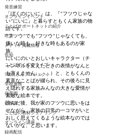
発音練習
「ぼくのにいに」は、『”フツウじゃな
オンラインイベント
い”にいに』と暮らすともくん家族の物
ことばサポートネットの紹介
語です。
吃音
”フツウ”でも”フツウ”じゃなくても、
嫌いな時も、好きな時もあるのが家
メディア掲載情報
族。
告知
にいにのいとおしいキャラクター（チ
ことばすくすくライブ♪
ャンネルを変えたときの表情がなんと
も言えません。。。）と、ともくんの
5歳児さんプロジェクト
素直なことばが綴られ、その後ろに見
学校連携
え隠れする家族みんなの大きな愛情が
保育園
素敵な絵本です。
読んだ後、我が家のフツウに思いをは
幼稚園
せながら、家族の日常の一コマがいと
ことばの教材シェアリング
おしく思えてくるような絵本なのでは
オンライン講座
ないかな、と思います。
録画配信