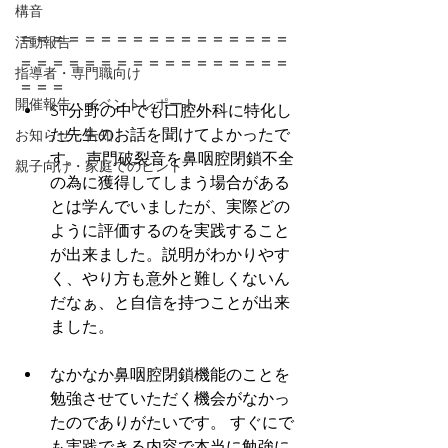
構音
＝＝＝＝＝＝＝＝＝＝＝＝＝＝＝＝＝
活動報告
＝＝＝＝＝＝＝＝＝＝＝＝＝＝＝＝＝
指導者・専門職向け
＝＝＝
開催報告・イベントレポート
ST分野の中でも口腔外科に特化し
た先生のお話を聞けてよかったで
お知らせ・告知
す。 声門破裂音を鼻咽腔閉鎖不全
親子向け・家庭でのヒント
の為に獲得してしまう場合がある
とは学んでいましたが、実際どの
ように評価するのを実践すること
が出来ました。説明がわかりやす
く、やり方も意外と難しくないん
だなぁ、と自信を持つことが出来
ました。
なかなか鼻咽腔閉鎖機能のことを
勉強させていただく機会がなかっ
たのでありがたいです。 すぐにで
も実践できる内容で本当に勉強に