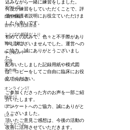
込みながら一緒に練習をしました。
ダウン症
何度か練習をしていただくことで、評
価や保護者説明にお役立ていただけま
口腔機能
したら幸いです。
音作り実技講習会
ことばの相談だより
初めての試みで、色々と不手際があり
乳幼児健診
申し訳ございませんでした。運営への
ご協力、誠にありがとうございまし
申し込み中
た。
法律
配布いたしました記録用紙や模式図
著作権
は、コピーをしてご自由に臨床にお役
立てください。
個人情報保護
オンラインST
ご参加くださった方のお声を一部ご紹
開業ST
介いたします。
アンケートへのご協力、誠にありがと
LCSA
うございました。
LC-R
頂いたご意見ご感想は、今後の活動の
LCスケール
改善に活用させていただきます。