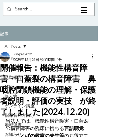
記事
All Posts
ksnpre2022
All Posts
2024年12月21日
読了時間: 4分
開催報告：機能性構音障
学術活動
害・口蓋裂の構音障害 鼻
活動報告
解説
咽腔閉鎖機能の理解・保護
読み物
者説明・評価の実技 が終
オンライン講座
了しました(2024.12.20)
指導者の方向け
当法人では、機能性構音障害・口蓋裂
地域連携
の構音障害の臨床に携わる
言語聴覚
お知らせ
士・ことばの教室の先生等
のお役立て