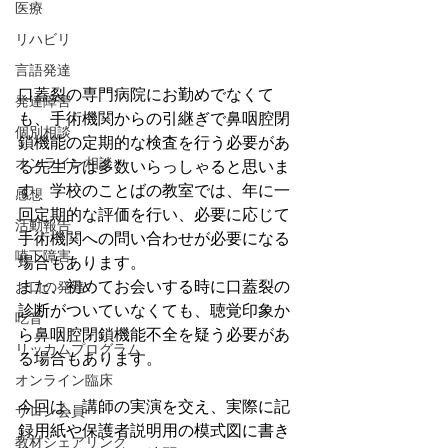
医療
リハビリ
言語発達
口蓋裂の専門病院にお勤めでなくて
発達障害
も、手術機関からの引継ぎで鼻咽腔閉
個別相談
鎖機能の定期的な検査を行う必要があ
オンライン相談
る先生方は多数いらっしゃると思いま
す。学校のことばの教室では、年に一
感想
回定期的な評価を行い、必要に応じて
活動報告
手術機関への問い合わせが必要になる
嚥下障害
場合もあります。
また、初めてお会いする時に口蓋裂の
お口の発達
診断がついていなくても、聴覚印象か
吃音
ら鼻咽腔閉鎖機能不全を疑う必要があ
リッカムプログラム
る場合もあります。
オンライン臨床
今回は、講師の実演を交え、実際に記
サロン会員
録用紙や保護者説明用の模式図に書き
教材シェアリング