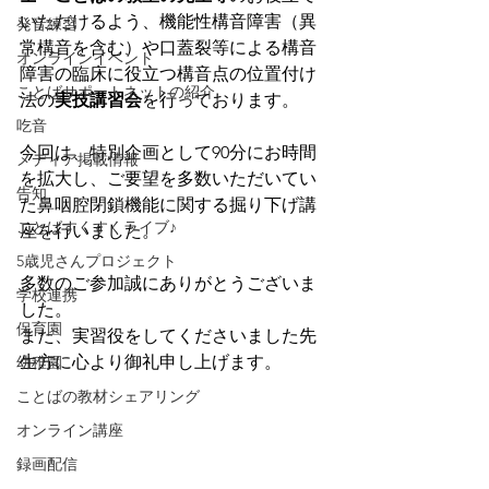
いただけるよう、機能性構音障害（異
発音練習
常構音を含む）や口蓋裂等による構音
オンラインイベント
障害の臨床に役立つ構音点の位置付け
ことばサポートネットの紹介
法の
実技講習会
を行っております。
吃音
今回は、特別企画として90分にお時間
メディア掲載情報
を拡大し、ご要望を多数いただいてい
告知
た鼻咽腔閉鎖機能に関する掘り下げ講
ことばすくすくライブ♪
座を行いました。
5歳児さんプロジェクト
多数のご参加誠にありがとうございま
学校連携
した。
保育園
また、実習役をしてくださいました先
生方に心より御礼申し上げます。
幼稚園
ことばの教材シェアリング
オンライン講座
録画配信