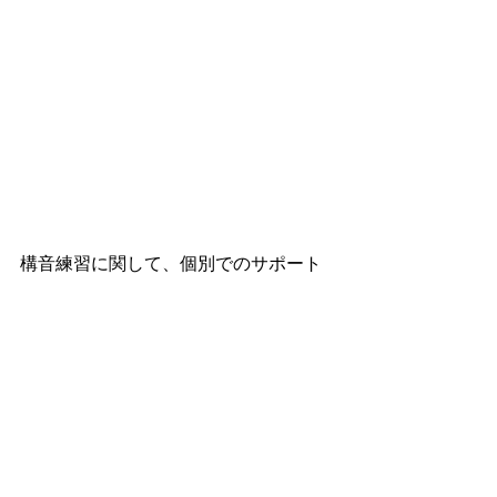
構音練習に関して、個別でのサポート
が必要な先生方には個別相談もご用意
しております。
1人職場の先生や構音指導を始めたばか
りの先生方に、特にご好評をいただい
ています。
・このモデル提示の仕方で大丈夫か
な？