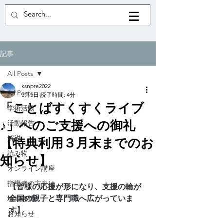
記事
All Posts
ksnpre2022
All Posts
3月5日
読了時間: 4分
「ことばすくすくライブ
学術活動
♪」へのご支援への御礼
活動報告
解説
【特典利用３月末までのお
読み物
知らせ】
オンライン講座
指導者の方向け
【皆様の応援が形になり、支援の輪が
全国の親子と専門職へ広がっていま
地域連携
す】
お知らせ