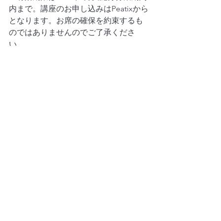
内まで。講座のお申し込みはPeatixから
となります。お席の確保を約束するも
のではありませんのでご了承くださ
い。
お申し込みは、こちらからお願いいた
します。
　　　　　　　　↓
https://kotoba-support-net.peatix.com
　皆様の「応援の言葉」と「ご支援」
があったからこそ、私たちは立ち止ま
らずに歩んでくることができました。
これからも、どんな環境にいるお子さ
んも、そのご家族も、決して孤立する
ことなく「ことばを育む楽しさ」を感
じられる社会を目指して活動を続けて
まいります。