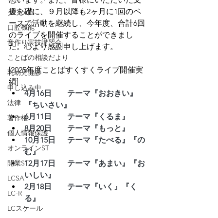
援を礎に、９月以降も2ヶ月に1回のペ
ダウン症
ースで活動を継続し、今年度、合計6回
口腔機能
のライブを開催することができまし
音作り実技講習会
た。心より感謝申し上げます。
ことばの相談だより
[2025年度ことばすくすくライブ開催実
乳幼児健診
績]
申し込み中
4月16日　　テーマ『おおきい』
法律
『ちいさい』
6月11日　　テーマ『くるま』
著作権
8月20日　　テーマ『もっと』
個人情報保護
10月15日　  テーマ『たべる』『の
オンラインST
む』
開業ST
12月17日　  テーマ『あまい』『お
いしい』
LCSA
2月18日　　テーマ『いく』『く
LC-R
る』　
LCスケール