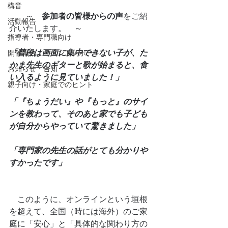
構音
～　
参加者の皆様からの声
をご紹
活動報告
介いたします。　～
指導者・専門職向け
「普段は画面に集中できない子が、た
開催報告・イベントレポート
かま先生のギターと歌が始まると、食
お知らせ・告知
い入るように見ていました！」
親子向け・家庭でのヒント
「『ちょうだい』や『もっと』のサイ
ンを教わって、そのあと家でも子ども
が自分からやっていて驚きました」
「専門家の先生の話がとても分かりや
すかったです」
　このように、オンラインという垣根
を超えて、全国（時には海外）のご家
庭に「安心」と「具体的な関わり方の