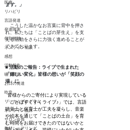
医療
ます。」
リハビリ
言語発達
　こうした温かなお言葉に背中を押さ
発達障害
れ、私たちは「ことばの芽生え」を支
個別相談
える活動をさらに力強く進めることが
できております。
オンライン相談
感想
活動報告
■ 活動のご報告：ライブで生まれた
「嬉しい変化」皆様の想いが「笑顔の
嚥下障害
場」に
お口の発達
吃音
  皆様からのご寄付により実現している
リッカムプログラム
「ことばすくすくライブ♪」では、言語
聴覚士と保育士が工夫を凝らし、音楽
オンライン臨床
や絵本を通じて「ことばの土台」を育
サロン会員
む時間をお届けできたのではないかと
教材シェアリング
思います。また、皆様にいただいた支