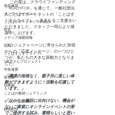
 　この度は、クラウドファンディング
発音練習
「READYFOR」を通じて、一般社団法
オンラインイベント
人ことばサポートネットの「ことばす
くすくライブ♪」へ多大なるご支援をい
ことばサポートネットの紹介
ただきました。スタッフ一同心より感
吃音
謝申し上げます。
メディア掲載情報
 プロジェクトページに寄せられた皆様
告知
からの「応援メッセージ」の一つひと
ことばすくすくライブ♪
つが、私たちの大きな原動力となりま
5歳児さんプロジェクト
した。
学校連携
「環境の垣根なく、親子共に楽しい体
保育園
験ができますように！活動を応援して
幼稚園
います。」
ことばの教材シェアリング
「なかなか施設に出向けない、機会が
オンライン講座
ないご家庭にオンラインイベントの形
録画配信
でご提供する試み、素晴らしいと思い