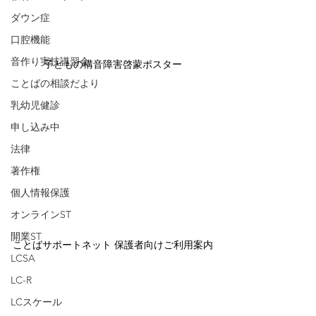
ダウン症
口腔機能
音作り実技講習会
子どもの構音障害啓蒙ポスター
ことばの相談だより
乳幼児健診
申し込み中
法律
著作権
個人情報保護
オンラインST
開業ST
ことばサポートネット 保護者向けご利用案内
LCSA
LC-R
LCスケール