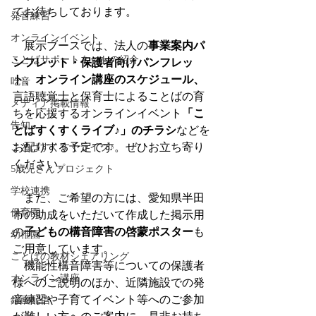
てお待ちしております。
発音練習
オンラインイベント
　展示ブースでは、法人の
事業案内パ
ことばサポートネットの紹介
ンフレット・保護者向けパンフレッ
ト
、
オンライン講座のスケジュール、
吃音
言語聴覚士と保育士によることばの育
メディア掲載情報
ちを応援するオンラインイベント
「こ
告知
とばすくすくライブ♪」のチラシ
などを
ことばすくすくライブ♪
お配りする予定です。ぜひお立ち寄り
ください。
5歳児さんプロジェクト
学校連携
　また、ご希望の方には
、愛知県半田
保育園
市の助成をいただいて作成した掲示用
の
子どもの構音障害の啓蒙ポスター
も
幼稚園
ご用意しています。　
ことばの教材シェアリング
　機能性構音障害等についての保護者
オンライン講座
様へのご説明のほか、近隣施設での発
音練習や子育てイベント等へのご参加
録画配信