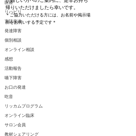
が難しい方へのご案内に、是非お持ち
医療
帰りいただけましたら幸いです。
リハビリ
＊ご協力いただける方には、お名前や掲示場
言語発達
所をお伺いする予定です＊
発達障害
個別相談
オンライン相談
感想
活動報告
嚥下障害
お口の発達
吃音
リッカムプログラム
オンライン臨床
サロン会員
教材シェアリング