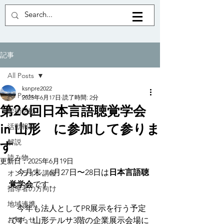
記事
All Posts
ksnpre2022
All Posts
2025年6月17日
読了時間: 2分
第26回日本言語聴覚学会
学術活動
in 山形 に参加して参りま
活動報告
解説
す
読み物
更新日：
2025年6月19日
　今月末、6月27日〜28日は
日本言語聴
オンライン講座
覚学会
です。
指導者の方向け
地域連携
　今年も法人としてPR展示を行う予定
お知らせ
です。山形テルサ3階の企業展示会場に