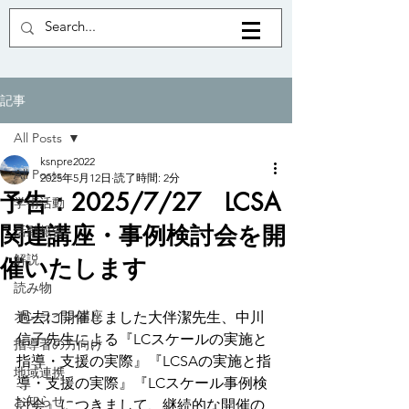
記事
All Posts
ksnpre2022
All Posts
2025年5月12日
読了時間: 2分
予告：2025/7/27 LCSA
学術活動
関連講座・事例検討会を開
活動報告
解説
催いたします
読み物
オンライン講座
過去に開催しました大伴潔先生、中川
信子先生による『LCスケールの実施と
指導者の方向け
指導・支援の実際』『LCSAの実施と指
地域連携
導・支援の実際』『LCスケール事例検
お知らせ
討会』につきまして、継続的な開催の