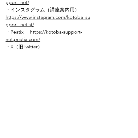
pport_net/
・インスタグラム（講座案内用）
https://www.instagram.com/kotoba_su
pport_net.st/
・Peatix 　
https://kotoba-support-
net.peatix.com/
・X（旧Twitter）　
https://twitter.com/kotoba_support
オンライン講座
LCSA
オンライン講座
指導者の方向け
告知
すべて表示