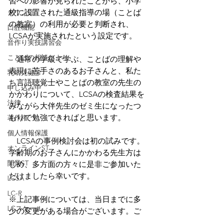
習への影響が見られたことから、小学
校に設置された通級指導の場（ことば
ダウン症
の教室）の利用が必要と判断され、
口腔機能
LCSAが実施されたという設定です。
音作り実技講習会
ことばの相談だより
　通常の学級で学ぶ、ことばの理解や
表現に苦手さのあるお子さんと、私た
乳幼児健診
ち言語聴覚士やことばの教室の先生の
申し込み中
かかわりについて、LCSAの検査結果を
法律
みながら大伴先生のゼミ生になったつ
もりで勉強できればと思います。
著作権
個人情報保護
　LCSAの事例検討会は初の試みです。
オンラインST
学齢期のお子さんにかかわる先生方は
開業ST
じめ、多方面の方々に是非ご参加いた
だけましたら幸いです。
LCSA
LC-R
※上記事例については、当日までに多
LCスケール
少の変更がある場合がございます。ご