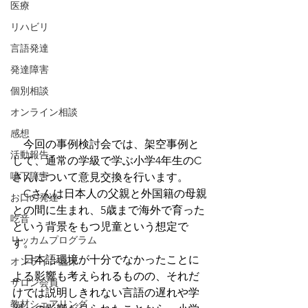
医療
リハビリ
言語発達
発達障害
個別相談
オンライン相談
感想
　今回の事例検討会では、架空事例と
活動報告
して、通常の学級で学ぶ小学4年生のC
嚥下障害
さんについて意見交換を行います。
　Cさんは日本人の父親と外国籍の母親
お口の発達
との間に生まれ、5歳まで海外で育った
吃音
という背景をもつ児童という想定で
リッカムプログラム
す。
　日本語環境が十分でなかったことに
オンライン臨床
よる影響も考えられるものの、それだ
サロン会員
けでは説明しきれない言語の遅れや学
教材シェアリング