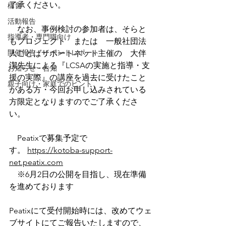
了承ください。
構音
活動報告
　なお、事例検討の参加者は、そらと
指導者・専門職向け
もプロジェクト　または　一般社団法
開催報告・イベントレポート
人ことばサポートネット主催の　大伴
潔先生による『LCSAの実施と指導・支
お知らせ・告知
援の実際』の講座を過去に受けたこと
親子向け・家庭でのヒント
がある方・今回お申し込みされている
方限定となりますのでご了承くださ
い。
　Peatixで募集予定で
す。 
https://kotoba-support-
net.peatix.com
　※6月2日の公開を目指し、現在準備
を進めております
Peatixにて受付開始時には、改めてウェ
ブサイトにてご報告いたしますので、