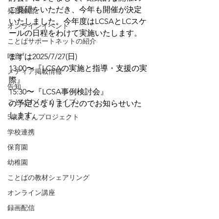
ご要望をいただき、今年も開催が決定
発音練習
いたしました。今年度はLCSAとLCスケ
オンラインイベント
ールの日程をわけて実施いたします。
ことばサポートネットの紹介
吃音
まずは2025/7/27(日)　
13:00〜『LCSAの実施と指導・支援の実
メディア掲載情報
際』
告知
15:30〜『LCSA事例検討会』
ことばすくすくライブ♪
の予定となりましたのでお知らせいた
します。
5歳児さんプロジェクト
学校連携
保育園
幼稚園
ことばの教材シェアリング
オンライン講座
録画配信