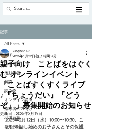
記事
All Posts
ksnpre2022
All Posts
2025年1月22日
読了時間: 4分
親子向け ことばをはぐく
学術活動
む オンラインイベント
活動報告
解説
「ことばすくすくライブ
読み物
♪『ちょうだい』『どう
オンライン講座
ぞ』」募集開始のお知らせ
指導者の方向け
更新日：
2025年2月19日
地域連携
2025年2月12日（水）10:00〜10:30、こ
お知らせ
とばを話し始めのお子さんとその保護