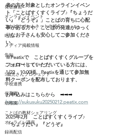
者の方を対象としたオンラインイベン
発音練習
ト「ことばすくすくライブ♪『ちょうだ
オンラインイベント
い』『どうぞ』」ことばの育ちに心配
ことばサポートネットの紹介
事がある方や、ことばの発達がゆっく
りなお子さんも安心してご参加くださ
吃音
い。
メディア掲載情報
告知
※Peatixで　ことばすくすくグループを
ことばすくすくライブ♪
フォローしていただいている方には、
1/22　10:00頃、Peatixを通じて参加無
5歳児さんプロジェクト
料クーポンを配布しております、
学校連携
保育園
お申込みはこちらから　➡➡➡
https://sukusuku20250212.peatix.com
幼稚園
ことばの教材シェアリング
2025年2月　ことばすくすくライブ♪　
オンライン講座
『ちょうだい』『どうぞ』
録画配信