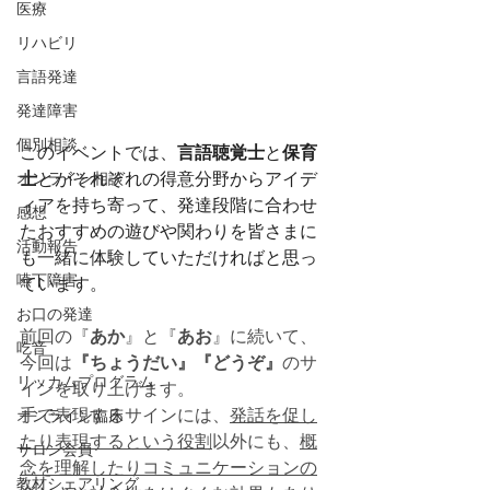
医療
リハビリ
言語発達
発達障害
個別相談
このイベントでは、
言語聴覚士
と
保育
士
とがそれぞれの得意分野からアイデ
オンライン相談
ィアを持ち寄って、発達段階に合わせ
感想
たおすすめの遊びや関わりを皆さまに
活動報告
も一緒に体験していただければと思っ
嚥下障害
ています。
お口の発達
前回の『
あか
』と『
あお
』に続いて、
吃音
今回は
『ちょうだい』『どうぞ』
のサ
リッカムプログラム
インを取り上げます。
手で表現するサインには、
発話を促し
オンライン臨床
たり表現するという役割
以外にも、
概
サロン会員
念を理解したりコミュニケーションの
教材シェアリング