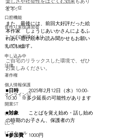
楽しさや社会性をはぐくむ効果
もあり
ダウン症
ます。
口腔機能
また、最後には、前回大好評だった絵
音作り実技講習会
本作家　しょうじあいかさんによるふ
ことばの相談だより
れあい遊び絵本の読み聞かせもお願い
しています。
乳幼児健診
申し込み中
ご自宅のリラックスした環境で、ぜひ
法律
お楽しみください。
著作権
個人情報保護
■日時
　　2025年2月12日（水）10:00-
オンラインST
10:30　※多少延長の可能性があります
開業ST
■対象
　　ことばを覚え始め・話し始め
LCSA
の時期のお子さん、保護者の方　
LC-R
LCスケール
■参加費
　1000円　