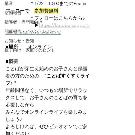
　　　　　＊
1/22　10:00
までのPeatix
構音
フォローで　
参加費無料
活動報告
　　　　　＊フォローはこちらから♪
指導者・専門職向け
　　　　　　▶︎
https://kotoba-support-
開催報告・イベントレポート
net-sukusuku.peatix.com/
お知らせ・告知
■場所
　　オンライン
親子向け・家庭でのヒント
■
概要
ことばが芽生え始めのお子さんと保護
者の方のための　"
ことばすくすくライ
ブ♪
 "
年齢関係なく、いつもの場所でリラッ
クスして、お子さんのことばの育ちを
応援しながら
みんなでオンラインライブを楽しみま
しょう♪
よろしければ、ぜひビデオオンでご参
加ください。