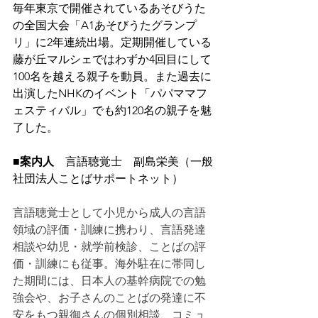
毎年東京で開催されているあそびうた
の全国大会「A1あそびうたグランプ
リ」に2年連続出場。定期開催している
藤が丘マルシェではわずか4回目にして
100名を越える親子を動員。また過去に
出演したNHKのイベント「パパママフ
ェスティバル」でも約120名の親子を魅
了した。
■案内人
　言語聴覚士　副島栄美（一般
社団法人ことばサポートネット）
言語聴覚士として小児から成人の言語
領域の評価・訓練に携わり、言語発達
相談や幼児・就学前検診、ことばの評
価・訓練にも従事。海外駐在に帯同し
た期間には、日本人の基幹病院での勉
強会や、お子さんのことばの発達に不
安をもつ親御さんの個別相談、コミュ