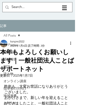
記事
All Posts
ksnpre2022
All Posts
2025年1月6日
読了時間: 3分
本年もよろしくお願いし
学術活動
ます｜一般社団法人ことば
活動報告
解説
サポートネット
読み物
更新日：
2025年1月7日
オンライン講座
昨年も、大変お世話になりありがとう
指導者の方向け
ございました。
地域連携
おかげさまで、新しい年を迎えること
お知らせ
ができましたこと、一般社団法人こと