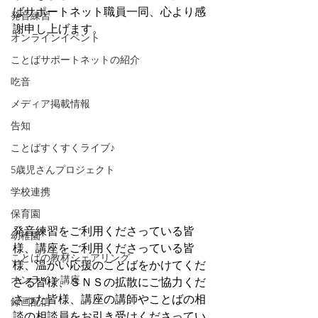
ばサポートネット職員一同、心より感
発音練習
謝申し上げます。
オンラインイベント
ことばサポートネットの紹介
吃音
メディア掲載情報
告知
ことばすくすくライブ♪
5歳児さんプロジェクト
学校連携
保育園
発音練習をご利用くださっている皆
幼稚園
様、講座をご利用くださっている皆
ことばの教材シェアリング
様、温かい応援のことばをかけてくだ
オンライン講座
さる皆様、ＳＮＳの拡散にご協力くだ
さった皆様、講座の講師やことばの相
録画配信
談の相談員をお引き受けくださってい