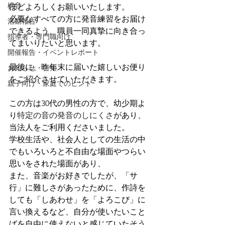
構音
ほどよろしくお願いいたします。
必要なすべての方に発音練習をお届け
活動報告
できるよう、職員一同真摯に向き合っ
指導者・専門職向け
てまいりたいと思います。
開催報告・イベントレポート
最後に、昨年末に届いた嬉しいお便り
お知らせ・告知
をご紹介させていただきます。
親子向け・家庭でのヒント
この方は30代の男性の方で、幼少期よ
り
特定の音の発音のしにくさ
があり、
当法人をご利用くださいました。
学校生活や、社会人としての生活の中
でもいろいろと不自由な場面やつらい
思いをされた場面があり、
また、音楽がお好きでしたが、「サ
行」に難しさがあったために、作詩を
しても「しあわせ」を「よろこび」に
言い換えるなど、自分が使いたいこと
ばを自由に使えないと感じていたそう