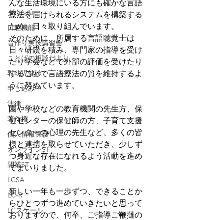
んな生活環境にいる方にも確かな言語
ダウン症
療法を届けられるシステムを構築する
ため、日々取り組んでいます。
口腔機能
そのために、所属する言語聴覚士は
音作り実技講習会
日々研鑽を積み、専門家の指導を受け
ことばの相談だより
たり学会などで外部の評価を受けたり
乳幼児健診
することで言語療法の質を維持するよ
うに努めています。
申し込み中
法律
園や学校などの教育機関の先生方、保
著作権
健センターの保健師の方、子育て支援
センターの心理の先生など、多くの皆
個人情報保護
様と連携を取らせていただき、少しず
オンラインST
つ身近な存在になれるよう活動を進め
開業ST
てまいりました。
LCSA
新しい一年も一歩ずつ、できることか
LC-R
らひとつずつ進めていきたいと思って
LCスケール
おりますので、何卒、ご指導ご鞭撻の