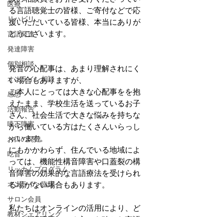
医療
る言語聴覚士の皆様、ご寄付などで応
リハビリ
援いただいている皆様、本当にありが
とうございます。
言語発達
発達障害
個別相談
発音の心配事は、あまり理解されにく
オンライン相談
い場合もありますが、
ご本人にとっては大きな心配事をを抱
感想
えたまま、学校生活を送っているお子
活動報告
さん、社会生活で大きな悩みを持ちな
嚥下障害
がら働いている方はたくさんいらっし
ゃいます。
お口の発達
にもかかわらず、住んでいる地域によ
吃音
っては、機能性構音障害や口蓋裂の構
リッカムプログラム
音障害の効果的な言語療法を受けられ
オンライン臨床
る場がない場合もあります。
サロン会員
私たちはオンラインの活用により、ど
教材シェアリング