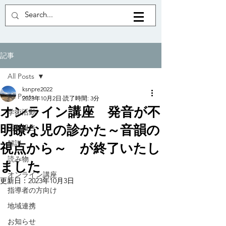
記事
All Posts
ksnpre2022
All Posts
2023年10月2日
読了時間: 3分
オンライン講座 発音が不
学術活動
明瞭な児の診かた～音韻の
活動報告
解説
視点から～ が終了いたし
読み物
ました
オンライン講座
更新日：
2023年10月3日
指導者の方向け
地域連携
お知らせ