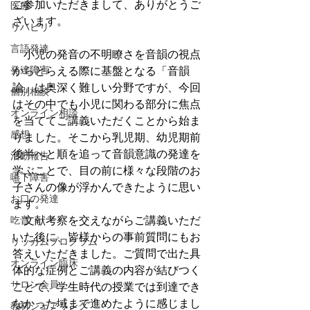
ご参加いただきまして、ありがとうご
医療
ざいます。
リハビリ
言語発達
　小児の発音の不明瞭さを音韻の視点
発達障害
からとらえる際に基盤となる「音韻
論」は奥深く難しい分野ですが、今回
個別相談
はその中でも小児に関わる部分に焦点
オンライン相談
を当ててご講義いただくことから始ま
感想
りました。そこから乳児期、幼児期前
後半へと順を追って音韻意識の発達を
活動報告
学ぶことで、目の前に様々な段階のお
嚥下障害
子さんの像が浮かんできたように思い
お口の発達
ます。
　文献考察を交えながらご講義いただ
吃音
いた後に、皆様からの事前質問にもお
リッカムプログラム
答えいただきました。ご質問で出た具
オンライン臨床
体的な症例とご講義の内容が結びつく
サロン会員
ことで、学生時代の授業では到達でき
なかった域まで進めたように感じまし
教材シェアリング