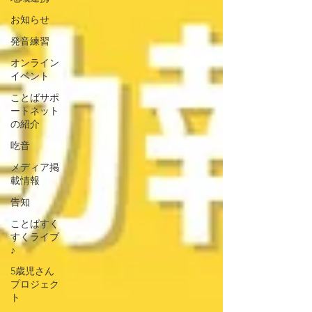
お知らせ
発音練習
オンライン
イベント
ことばサポ
ートネット
の紹介
吃音
メディア掲
載情報
告知
ことばすく
すくライブ
♪
5歳児さん
プロジェク
ト