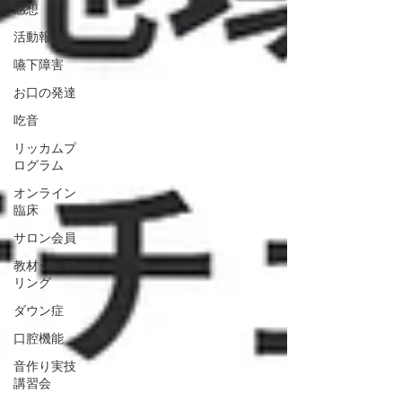
感想
活動報告
嚥下障害
お口の発達
吃音
リッカムプ
ログラム
オンライン
臨床
サロン会員
教材シェア
リング
ダウン症
口腔機能
音作り実技
講習会