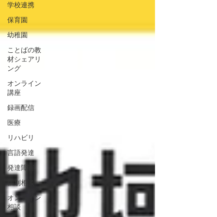
学校連携
保育園
幼稚園
ことばの教
材シェアリ
ング
オンライン
講座
録画配信
医療
リハビリ
言語発達
発達障害
個別相談
オンライン
相談