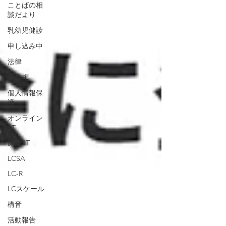
ことばの相
談だより
乳幼児健診
申し込み中
法律
著作権
個人情報保
護
オンライン
ST
開業ST
LCSA
LC-R
LCスケール
構音
活動報告