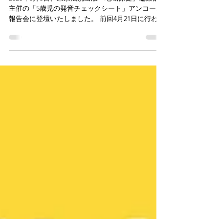
2026年6月3日、東京法規出版「地域保健」編集部
主催の「5歳児の発音チェックシート」アンコール
報告会に登壇いたしました。 前回4月21日に行われ
た「5歳児の発音チェックシート報告会」が平日の
夜開催だったために、保健師の方から勤務時間中
に参加したいという要望が複数あったとのこと
で、今回2回目の開催を企画してくださいました。
今回、当法人からは、アーカイブ配信では削除と
なっていた実際の患者様の音声から学ぶ時間を共
有しました。また、チェックシートを実際に活用
くださっている富田林市様より、現場の様子や活
用状況についてご講演いただきました。 ■ 5歳児健
診での導入事例～富田林市様からの報告〜 今回、
実際に発音チェックシートを導入されている富田
林市様より、運用状況についてご報告いただきま
した。 富田林市様では、5月28日の5歳児健診より
導入し、全数実施を継続できているそうです。 保
健師の皆さまで共有できるよう、発音チェックシ
ート活用のためのマニュアルをA4一枚にまとめ、
健診現場で活用されているとのことでした。 ま