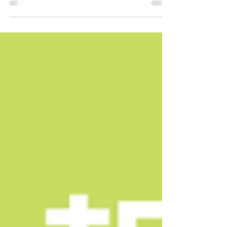
臨床の実際」 2026年3月6日(金)、言語聴覚士の坂崎
弘幸先生にご登壇いただいたオンライン講座「オ
ンライン吃音臨床の実際」の録画配信の準備が整
いましたので、お知らせします。 ※イベント当日
のチケットをご購入された方には、今回の動画を
無料提供いたします。 対面とオンライン両方の形
式で吃音臨床を実施している言語聴覚士の視点か
ら、オンラインと対面の違いや、オンラインで行
う場合の評価法について、リッカムプログラムを
実施する際の言葉かけのヒント、実際に使ってい
る機材の詳細や著作権に留意した教材など、臨床
現場でのご経験をふまえてわかりやすくお話しし
ていただきました。 また、臨床の指針となる統計
資料や、実際にオンライン臨床で使用する機器や
ツール、教材など、充実した資料もご用意いただ
いており、オンラインでの吃音臨床に興味のある
STにとって非常に有意義な内容となっておりま
す。