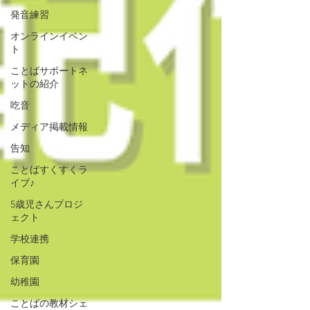
発音練習
オンラインイベン
ト
ことばサポートネ
ットの紹介
吃音
メディア掲載情報
告知
ことばすくすくラ
イブ♪
5歳児さんプロジ
ェクト
学校連携
保育園
幼稚園
ことばの教材シェ