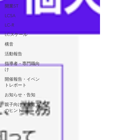
開業ST
LCSA
LC-R
LCスケール
構音
活動報告
指導者・専門職向
け
開催報告・イベン
トレポート
お知らせ・告知
親子向け・家庭で
のヒント