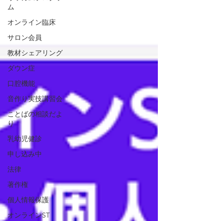
ム
オンライン臨床
サロン会員
教材シェアリング
ダウン症
口腔機能
音作り実技講習会
ことばの相談だよ
り
乳幼児健診
申し込み中
法律
著作権
個人情報保護
オンラインST