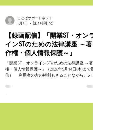
ことばサポートネット
5月1日
読了時間: 6分
【録画配信】「開業ST・オンラ
インSTのための法律講座 ～著
作権・個人情報保護～」
「開業ST・オンラインSTのための法律講座 ～著作
権・個人情報保護～」（2026年5月14日(木)まで配
信） 利用者の方の権利もさることながら、ST自
身の身も守ることができるように、法律関連の研
修はSTにとって不可欠です。ST自身にはそのつも
りはなくとも、法を犯し、訴訟されるリスクをで
きる限り軽減することが大切と言えます。 所属
先がある場合には研修の機会が用意されることが
多い一方で、開業のSTが法律の専門家に質問をで
きる機会は限られており、日々不安の中で臨床に